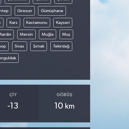
ntep
Giresun
Gümüşhane
n
Kars
Kastamonu
Kayseri
Mardin
Mersin
Muğla
Muş
nop
Sivas
Şırnak
Tekirdağ
onguldak
ÇIY
GÖRÜŞ
-13
10
km