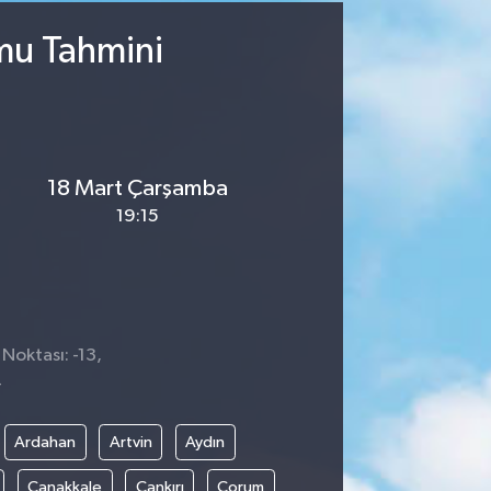
mu Tahmini
18 Mart Çarşamba
19:15
 Noktası: -13,
4
Ardahan
Artvin
Aydın
Çanakkale
Çankırı
Çorum