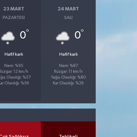
23 MART
24 MART
PAZARTESI
SALI
°
°
0
0
Hafif karlı
Hafif karlı
Nem: %95
Nem: %87
Rüzgar: 12 km/h
Rüzgar: 11 km/h
ğış Olasılığı: %57
Yağış Olasılığı: %80
ar Olasılığı: %56
Kar Olasılığı: %26
Çok Sağlıksız
Tehlikeli