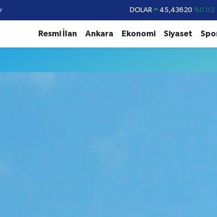
r
DOLAR
45,43620
%0.02
EURO
53,38690
%0.19
Resmi İlan
Ankara
Ekonomi
Siyaset
Spo
STERLİN
61,60380
%0.18
G.ALTIN
6862,09000
%0.19
BİST100
14.598,00
%0
BITCOIN
79.591,74
%-1.82