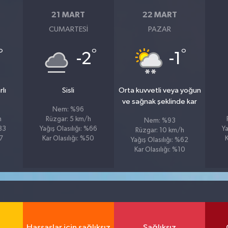
21 MART
22 MART
CUMARTESI
PAZAR
°
°
°
-2
-1
lı
Sisli
Orta kuvvetli veya yoğun
ve sağnak şeklinde kar
Nem: %96
h
Rüzgar: 5 km/h
Nem: %93
%83
Yağış Olasılığı: %66
Ya
Rüzgar: 10 km/h
57
Kar Olasılığı: %50
K
Yağış Olasılığı: %62
Kar Olasılığı: %10
Hassaslar için sağlıksız
Sağlıksız