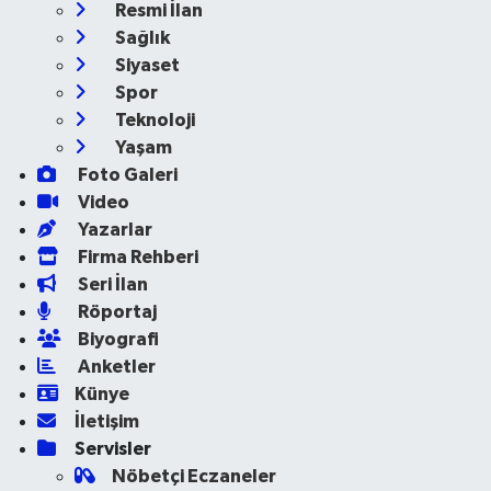
Resmi İlan
Sağlık
Siyaset
Spor
Teknoloji
Yaşam
Foto Galeri
Video
Yazarlar
Firma Rehberi
Seri İlan
Röportaj
Biyografi
Anketler
Künye
İletişim
Servisler
Nöbetçi Eczaneler