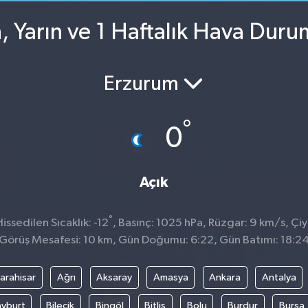
, Yarın ve 1 Haftalık Hava Duru
Erzurum
°
0
Açık
°
ssedilen Sıcaklık: -12
, Basınç: 1025 hPa, Rüzgar: 9 km/s, Çiy
Görüş Mesafesi: 10 km, Gün Doğumu: 6:22, Gün Batımı: 18:2
arahisar
Ağrı
Aksaray
Amasya
Ankara
Antalya
yburt
Bilecik
Bingöl
Bitlis
Bolu
Burdur
Bursa