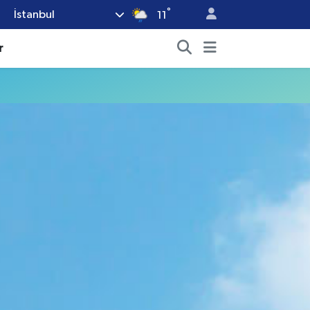
°
İstanbul
11
r