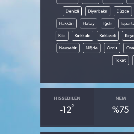
Denizli
Diyarbakır
Düzce
Hakkâri
Hatay
Iğdır
Ispart
Kilis
Kırıkkale
Kırklareli
Kırşe
Nevşehir
Niğde
Ordu
Osm
Tokat
HISSEDILEN
NEM
°
-12
%75