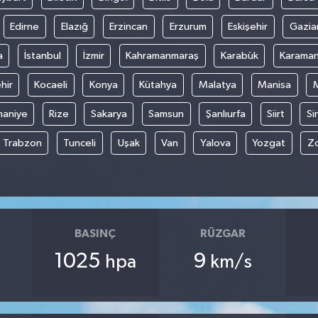
Edirne
Elazığ
Erzincan
Erzurum
Eskişehir
Gazia
a
İstanbul
İzmir
Kahramanmaraş
Karabük
Karama
hir
Kocaeli
Konya
Kütahya
Malatya
Manisa
aniye
Rize
Sakarya
Samsun
Şanlıurfa
Siirt
Si
Trabzon
Tunceli
Uşak
Van
Yalova
Yozgat
Z
BASINÇ
RÜZGAR
1025
9
hpa
km/s