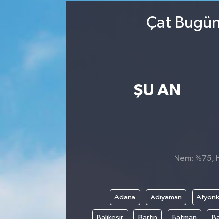
Çat Bugün
ŞU AN
Nem: %75, Hi
Adana
Adıyaman
Afyonk
Balıkesir
Bartın
Batman
Ba