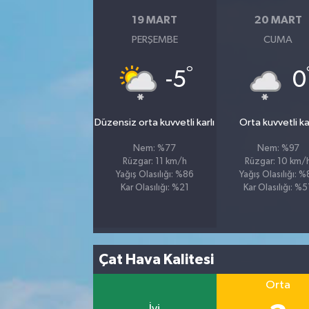
19 MART
20 MART
PERŞEMBE
CUMA
°
-5
0
Düzensiz orta kuvvetli karlı
Orta kuvvetli kar
Nem: %77
Nem: %97
Rüzgar: 11 km/h
Rüzgar: 10 km/
Yağış Olasılığı: %86
Yağış Olasılığı: 
Kar Olasılığı: %21
Kar Olasılığı: %
Çat Hava Kalitesi
Orta
İyi