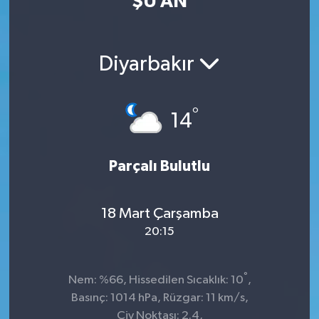
ŞU AN
Diyarbakır
°
14
Parçalı Bulutlu
18 Mart Çarşamba
20:15
°
Nem: %66, Hissedilen Sıcaklık: 10
,
Basınç: 1014 hPa, Rüzgar: 11 km/s,
Çiy Noktası: 2.4,