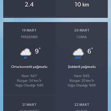
2.4
10
km
19 MART
20 MART
PERŞEMBE
CUMA
°
°
9
6
Orta kuvvetli yağmurlu
Şiddetli yağmurlu
Nem: %67
Nem: %95
Rüzgar: 34 km/h
Rüzgar: 20 km/h
Yağış Olasılığı: %89
Yağış Olasılığı: %89
21 MART
22 MART