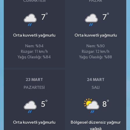
CUMARTESI
PAZAR
°
°
7
7
Orta kuvvetli yağmurlu
Orta kuvvetli yağmurlu
Nem: %94
Nem: %90
Rüzgar: 11 km/h
Rüzgar: 12 km/h
Yağış Olasılığı: %84
Yağış Olasılığı: %88
23 MART
24 MART
PAZARTESI
SALI
°
°
5
8
Orta kuvvetli yağmurlu
Bölgesel düzensiz yağmur
yağışlı