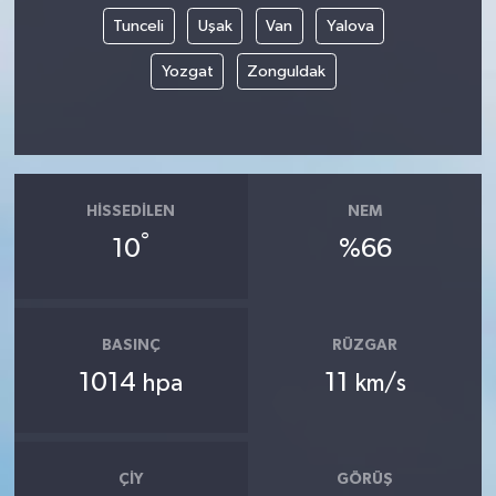
Tunceli
Uşak
Van
Yalova
Yozgat
Zonguldak
HISSEDILEN
NEM
°
10
%66
BASINÇ
RÜZGAR
1014
11
hpa
km/s
ÇIY
GÖRÜŞ