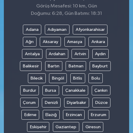
Görüş Mesafesi: 10 km, Gün
Doğumu: 6:28, Gün Batımı: 18:31
Adana
Adıyaman
Afyonkarahisar
Ağrı
Aksaray
Amasya
Ankara
Antalya
Ardahan
Artvin
Aydın
Balıkesir
Bartın
Batman
Bayburt
Bilecik
Bingöl
Bitlis
Bolu
Burdur
Bursa
Çanakkale
Çankırı
Çorum
Denizli
Diyarbakır
Düzce
Edirne
Elazığ
Erzincan
Erzurum
Eskişehir
Gaziantep
Giresun