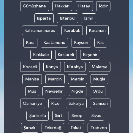
Gümüşhane
Hakkâri
Hatay
Iğdır
Isparta
İstanbul
İzmir
Kahramanmaraş
Karabük
Karaman
Kars
Kastamonu
Kayseri
Kilis
Kırıkkale
Kırklareli
Kırşehir
Kocaeli
Konya
Kütahya
Malatya
Manisa
Mardin
Mersin
Muğla
Muş
Nevşehir
Niğde
Ordu
Osmaniye
Rize
Sakarya
Samsun
Şanlıurfa
Siirt
Sinop
Sivas
Şırnak
Tekirdağ
Tokat
Trabzon