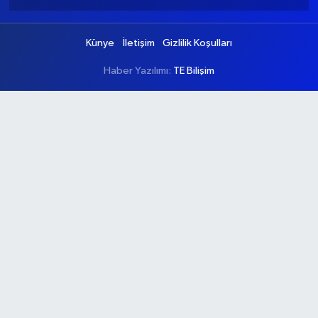
Künye
İletişim
Gizlilik Koşulları
Haber Yazılımı:
TE Bilişim
Ana Sayfa
Kategoriler
Ankara
Asayiş
Çevre
Dünya
Eğitim
Ekonomi
Genel
Gündem