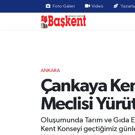
Foto Galeri
Video
Yazarla
ANKARA
Çankaya Ken
Meclisi Yürü
Oluşumunda Tarım ve Gıda Et
Kent Konseyi geçtiğimiz günle