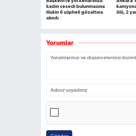
Başkentte yol kenarında
Ankara'
kadın cesedi bulunmasına
kamyona 
ilişkin 6 şüpheli gözaltına
ölü, 2 ya
alındı
Yorumlar