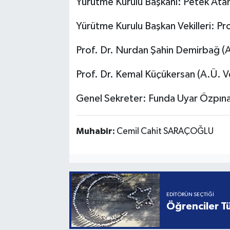
Yürütme Kurulu Başkanı: Petek At
Yürütme Kurulu Başkan Vekilleri: Pro
Prof. Dr. Nurdan Şahin Demirbağ (A.
Prof. Dr. Kemal Küçükersan (A.Ü. Ve
Genel Sekreter: Funda Uyar Özpın
Muhabir:
Cemil Cahit SARAÇOĞLU
EDITÖRÜN SEÇTIĞI
Öğrenciler Tü