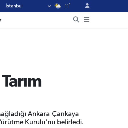
°
İstanbul
11
r
 Tarım
 sağladığı Ankara-Çankaya
Yürütme Kurulu’nu belirledi.