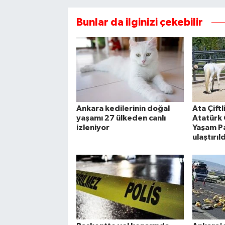
Bunlar da ilginizi çekebilir
Ankara kedilerinin doğal
Ata Çiftl
yaşamı 27 ülkeden canlı
Atatürk 
izleniyor
Yaşam Pa
ulaştırıld