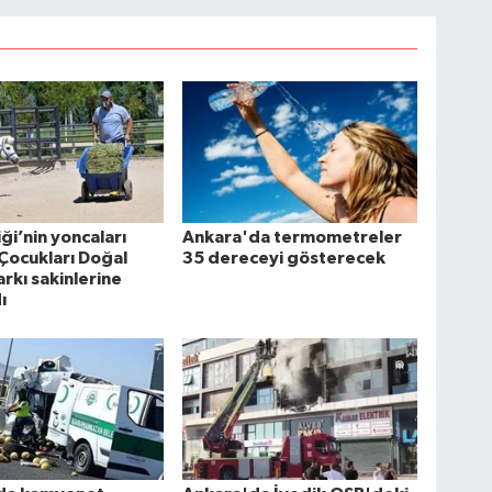
iği’nin yoncaları
Ankara'da termometreler
Çocukları Doğal
35 dereceyi gösterecek
rkı sakinlerine
ı