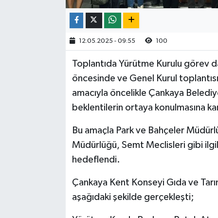
12.05.2025 - 09:55
100
Toplantıda Yürütme Kurulu görev dağ
öncesinde ve Genel Kurul toplantısın
amacıyla öncelikle Çankaya Belediyesi
beklentilerin ortaya konulmasına kar
Bu amaçla Park ve Bahçeler Müdürlü
Müdürlüğü, Semt Meclisleri gibi ilgil
hedeflendi.
Çankaya Kent Konseyi Gıda ve Tarım
aşağıdaki şekilde gerçekleşti;