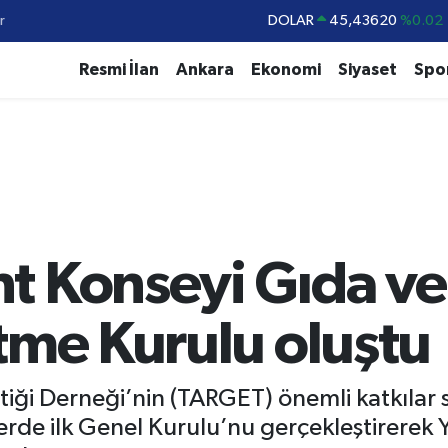
r
DOLAR
45,43620
%0.02
EURO
53,38690
%0.19
Resmi İlan
Ankara
Ekonomi
Siyaset
Spo
STERLİN
61,60380
%0.18
G.ALTIN
6862,09000
%0.19
BİST100
14.598,00
%0
BITCOIN
79.591,74
%-1.82
t Konseyi Gıda ve
tme Kurulu oluştu
iği Derneği’nin (TARGET) önemli katkılar
rde ilk Genel Kurulu’nu gerçekleştirerek 