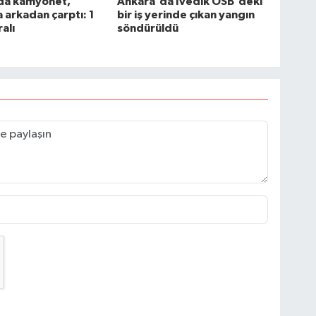
da kamyonet,
Ankara'da İvedik OSB'deki
arkadan çarptı: 1
bir iş yerinde çıkan yangın
ralı
söndürüldü