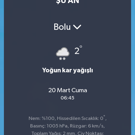
ŞU AN
Bolu
°
2
Yoğun kar yağışlı
20 Mart Cuma
06:45
°
Nem: %100, Hissedilen Sıcaklık: 0
,
Basınç: 1005 hPa, Rüzgar: 6 km/s,
Toplam Yağış: 2 mm, Çiy Noktası: