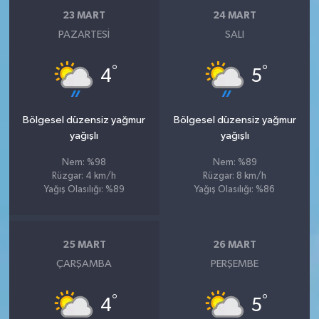
23 MART
24 MART
PAZARTESI
SALI
°
°
4
5
Bölgesel düzensiz yağmur
Bölgesel düzensiz yağmur
yağışlı
yağışlı
Nem: %98
Nem: %89
Rüzgar: 4 km/h
Rüzgar: 8 km/h
Yağış Olasılığı: %89
Yağış Olasılığı: %86
25 MART
26 MART
ÇARŞAMBA
PERŞEMBE
°
°
4
5