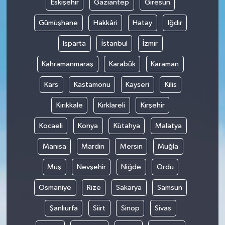
Eskişehir
Gaziantep
Giresun
Gümüşhane
Hakkâri
Hatay
Iğdır
Isparta
İstanbul
İzmir
Kahramanmaraş
Karabük
Karaman
Kars
Kastamonu
Kayseri
Kilis
Kırıkkale
Kırklareli
Kırşehir
Kocaeli
Konya
Kütahya
Malatya
Manisa
Mardin
Mersin
Muğla
Muş
Nevşehir
Niğde
Ordu
Osmaniye
Rize
Sakarya
Samsun
Şanlıurfa
Siirt
Sinop
Sivas