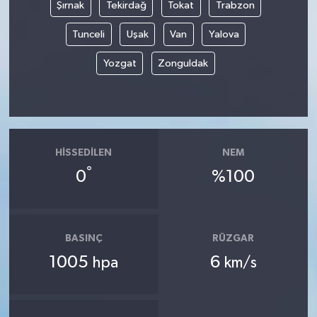
Şırnak
Tekirdağ
Tokat
Trabzon
Tunceli
Uşak
Van
Yalova
Yozgat
Zonguldak
HISSEDILEN
NEM
°
0
%100
BASINÇ
RÜZGAR
1005
6
hpa
km/s