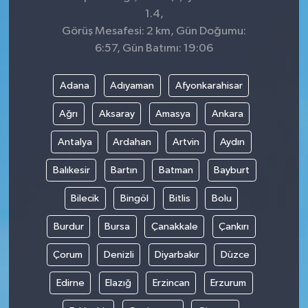
1.4,
Görüş Mesafesi: 2 km, Gün Doğumu:
6:57, Gün Batımı: 19:06
Adana
Adıyaman
Afyonkarahisar
Ağrı
Aksaray
Amasya
Ankara
Antalya
Ardahan
Artvin
Aydın
Balıkesir
Bartın
Batman
Bayburt
Bilecik
Bingöl
Bitlis
Bolu
Burdur
Bursa
Çanakkale
Çankırı
Çorum
Denizli
Diyarbakır
Düzce
Edirne
Elazığ
Erzincan
Erzurum