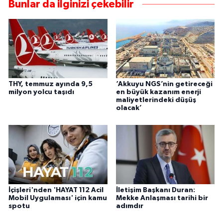
Bunlar da ilginizi çekebilir
THY, temmuz ayında 9,5
‘Akkuyu NGS’nin getireceği
milyon yolcu taşıdı
en büyük kazanım enerji
maliyetlerindeki düşüş
olacak’
İçişleri'nden 'HAYAT 112 Acil
İletişim Başkanı Duran:
Mobil Uygulaması' için kamu
Mekke Anlaşması tarihi bir
spotu
adımdır