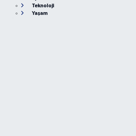
Teknoloji
Yaşam
Foto Galeri
Video
Yazarlar
Röportaj
Biyografi
Anketler
Künye
İletişim
Servisler
Ankara Nöbetçi Eczaneler
Ankara Hava Durumu
Ankara Namaz Vakitleri
Ankara Trafik Yoğunluk Haritası
Süper Lig Puan Durumu ve Fikstür
Tüm Manşetler
Son Dakika Haberleri