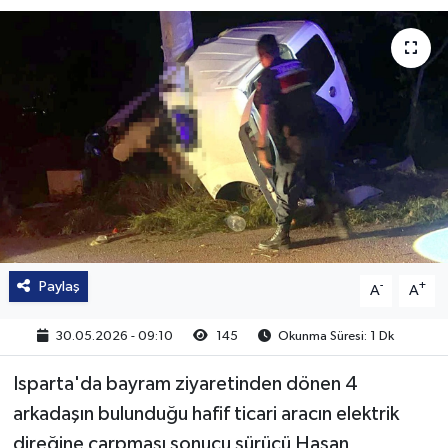
Paylaş
-
+
A
A
30.05.2026 - 09:10
145
Okunma Süresi: 1 Dk
Isparta'da bayram ziyaretinden dönen 4
arkadaşın bulunduğu hafif ticari aracın elektrik
direğine çarpması sonucu sürücü Hasan