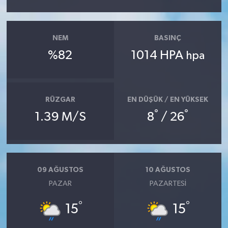
Yaşam
NEM
BASINÇ
%82
1014 HPA
hpa
RÜZGAR
EN DÜŞÜK / EN YÜKSEK
°
°
1.39 M/S
8
/ 26
09 AĞUSTOS
10 AĞUSTOS
PAZAR
PAZARTESI
°
°
15
15