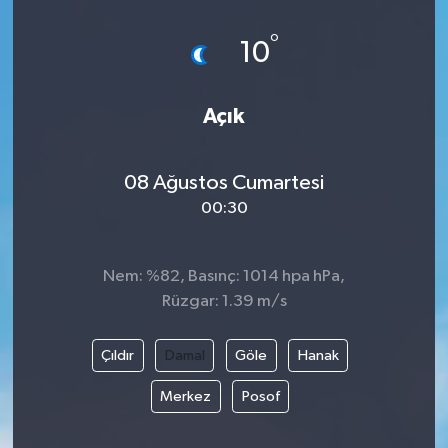
Güvenlik
°
10
Kültür-Sanat
Açık
Magazin
08 Ağustos Cumartesi
Özel Haber
00:30
Resmi İlan
Nem: %82, Basınç: 1014 hpa hPa,
Sağlık
Rüzgar: 1.39 m/s
Siyaset
Çıldır
Damal
Göle
Hanak
Spor
Merkez
Posof
Teknoloji