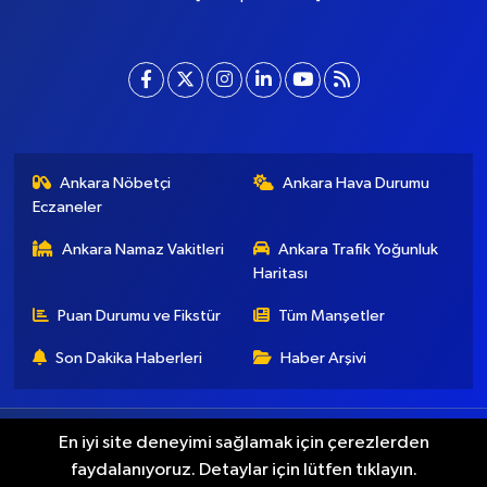
Ankara Nöbetçi
Ankara Hava Durumu
Eczaneler
Ankara Namaz Vakitleri
Ankara Trafik Yoğunluk
Haritası
Puan Durumu ve Fikstür
Tüm Manşetler
Son Dakika Haberleri
Haber Arşivi
Künye
İletişim
Gizlilik Koşulları
En iyi site deneyimi sağlamak için çerezlerden
faydalanıyoruz. Detaylar için lütfen tıklayın.