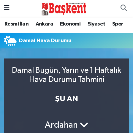
Ankara
Ankara Nöbetçi Eczaneler
Resmi İlan
Ankara
Ekonomi
Siyaset
Spor
Asayiş
Ankara Hava Durumu
Damal Hava Durumu
Çevre
Ankara Namaz Vakitleri
Dünya
Ankara Trafik Yoğunluk Haritası
Damal Bugün, Yarın ve 1 Haftalık
Hava Durumu Tahmini
Eğitim
Süper Lig Puan Durumu ve Fikstür
ŞU AN
Ekonomi
Tüm Manşetler
Genel
Son Dakika Haberleri
Ardahan
Gündem
Haber Arşivi