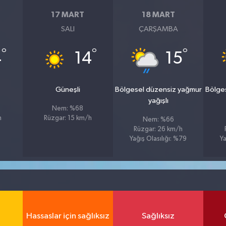
17 MART
18 MART
SALI
ÇARŞAMBA
°
°
°
4
14
15
Güneşli
Bölgesel düzensiz yağmur
Bölge
yağışlı
Nem: %68
h
Rüzgar: 15 km/h
Nem: %66
Rüzgar: 26 km/h
Yağış Olasılığı: %79
Ya
Hassaslar için sağlıksız
Sağlıksız