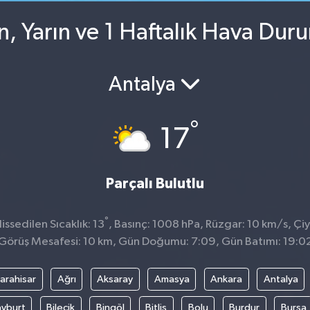
n, Yarın ve 1 Haftalık Hava Dur
Antalya
°
17
Parçalı Bulutlu
°
ssedilen Sıcaklık: 13
, Basınç: 1008 hPa, Rüzgar: 10 km/s, Çiy
Görüş Mesafesi: 10 km, Gün Doğumu: 7:09, Gün Batımı: 19:0
arahisar
Ağrı
Aksaray
Amasya
Ankara
Antalya
yburt
Bilecik
Bingöl
Bitlis
Bolu
Burdur
Bursa