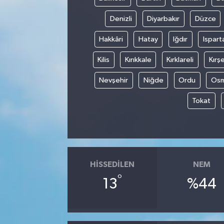
Denizli
Diyarbakır
Düzce
Hakkâri
Hatay
Iğdır
Ispart
Kilis
Kırıkkale
Kırklareli
Kırşe
Nevşehir
Niğde
Ordu
Osm
Tokat
HISSEDILEN
NEM
°
13
%44