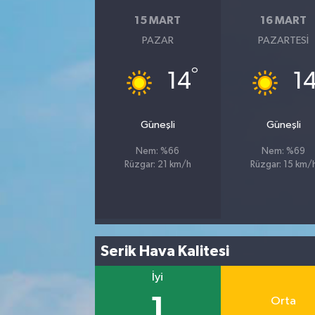
15 MART
16 MART
PAZAR
PAZARTESI
°
14
1
Güneşli
Güneşli
Nem: %66
Nem: %69
Rüzgar: 21 km/h
Rüzgar: 15 km/
Serik Hava Kalitesi
İyi
1
Orta