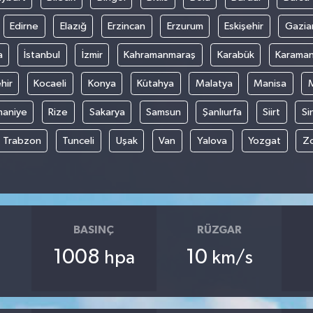
Edirne
Elazığ
Erzincan
Erzurum
Eskişehir
Gazia
a
İstanbul
İzmir
Kahramanmaraş
Karabük
Karama
hir
Kocaeli
Konya
Kütahya
Malatya
Manisa
aniye
Rize
Sakarya
Samsun
Şanlıurfa
Siirt
Si
Trabzon
Tunceli
Uşak
Van
Yalova
Yozgat
Z
BASINÇ
RÜZGAR
1008
10
hpa
km/s