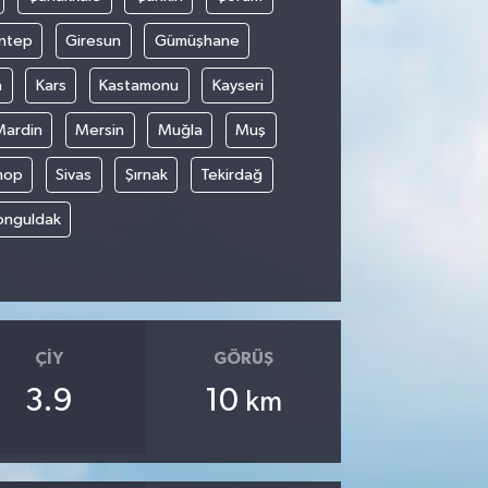
ntep
Giresun
Gümüşhane
n
Kars
Kastamonu
Kayseri
Mardin
Mersin
Muğla
Muş
nop
Sivas
Şırnak
Tekirdağ
onguldak
ÇIY
GÖRÜŞ
3.9
10
km