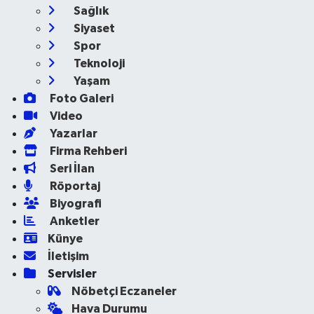
Sağlık
Siyaset
Spor
Teknoloji
Yaşam
Foto Galeri
Video
Yazarlar
Firma Rehberi
Seri İlan
Röportaj
Biyografi
Anketler
Künye
İletişim
Servisler
Nöbetçi Eczaneler
Hava Durumu