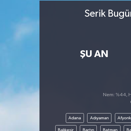
Serik Bugü
ŞU AN
Nem: %44, Hi
Adana
Adıyaman
Afyonk
Balıkesir
Bartın
Batman
Ba