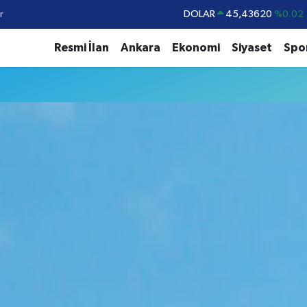
r
DOLAR
45,43620
%0.02
EURO
53,38690
%0.19
Resmi İlan
Ankara
Ekonomi
Siyaset
Spo
STERLİN
61,60380
%0.18
G.ALTIN
6862,09000
%0.19
BİST100
14.598,00
%0
BITCOIN
79.591,74
%-1.82