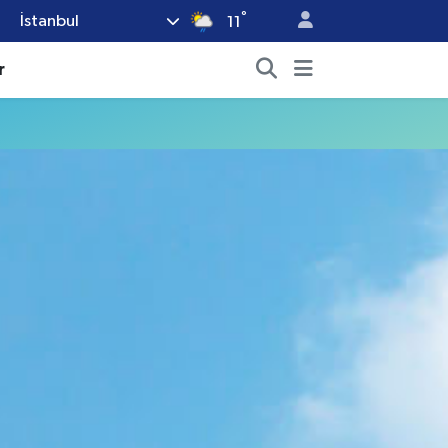
°
İstanbul
11
r