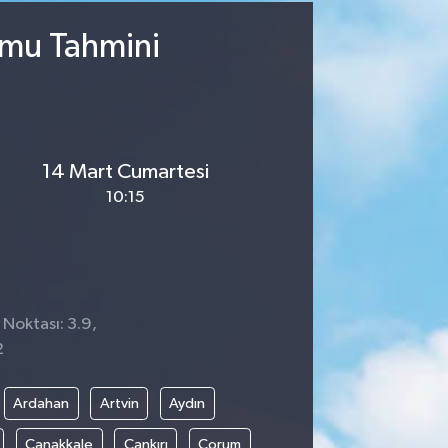
umu Tahmini
14 Mart Cumartesi
10:15
 Noktası: 3.9,
2
Ardahan
Artvin
Aydın
Çanakkale
Çankırı
Çorum