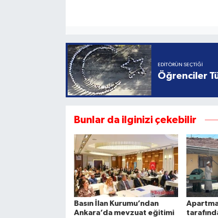
EDITÖRÜN SEÇTIĞI
Öğrenciler Tü
Bunlar da ilginizi çekebilir
Basın İlan Kurumu’ndan
Apartma
Ankara’da mevzuat eğitimi
tarafınd