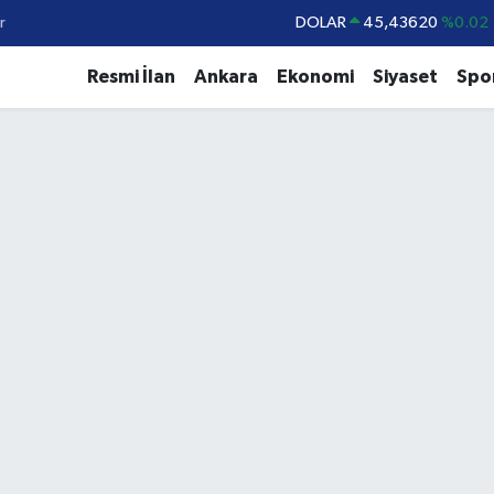
r
DOLAR
45,43620
%0.02
EURO
53,38690
%0.19
Resmi İlan
Ankara
Ekonomi
Siyaset
Spo
STERLİN
61,60380
%0.18
G.ALTIN
6862,09000
%0.19
BİST100
14.598,00
%0
BITCOIN
79.591,74
%-1.82