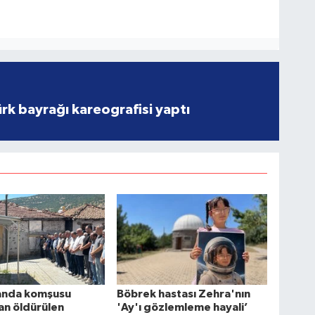
rk bayrağı kareografisi yaptı
nda komşusu
Böbrek hastası Zehra'nın
an öldürülen
'Ay'ı gözlemleme hayali’