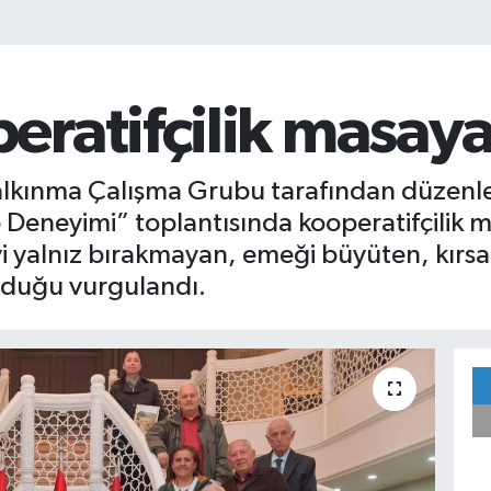
ratifçilik masaya 
Kalkınma Çalışma Grubu tarafından düzenl
p Deneyimi” toplantısında kooperatifçilik m
iyi yalnız bırakmayan, emeği büyüten, kır
lduğu vurgulandı.