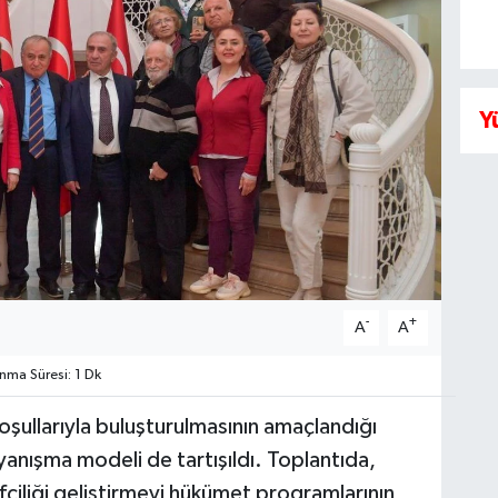
Y
-
+
A
A
ma Süresi: 1 Dk
şullarıyla buluşturulmasının amaçlandığı
anışma modeli de tartışıldı. Toplantıda,
çiliği geliştirmeyi hükümet programlarının