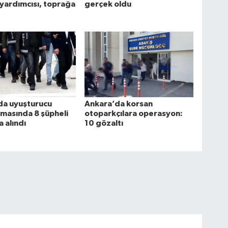
 yardımcısı, toprağa
gerçek oldu
da uyuşturucu
Ankara’da korsan
masında 8 şüpheli
otoparkçılara operasyon:
a alındı
10 gözaltı