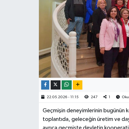
22.05.2026 - 11:15
247
1
Okun
Geçmişin deneyimlerinin bugünün ko
toplantıda, geleceğin üretim ve day
ayrıca geçmişte devletin kooperatif