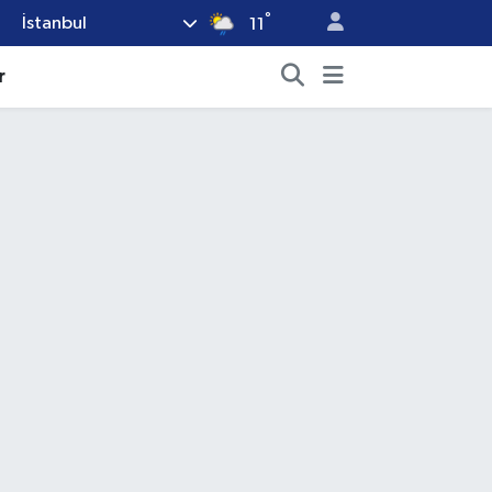
°
İstanbul
11
r