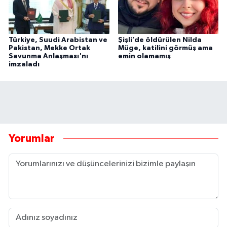
Türkiye, Suudi Arabistan ve
Şişli’de öldürülen Nilda
Pakistan, Mekke Ortak
Müge, katilini görmüş ama
Savunma Anlaşması'nı
emin olamamış
imzaladı
Yorumlar