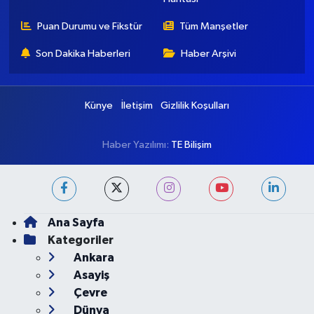
Ankara Nöbetçi
Ankara Hava Durumu
Eczaneler
Ankara Namaz Vakitleri
Ankara Trafik Yoğunluk
Haritası
Puan Durumu ve Fikstür
Tüm Manşetler
Son Dakika Haberleri
Haber Arşivi
Künye
İletişim
Gizlilik Koşulları
Haber Yazılımı:
TE Bilişim
Ana Sayfa
Kategoriler