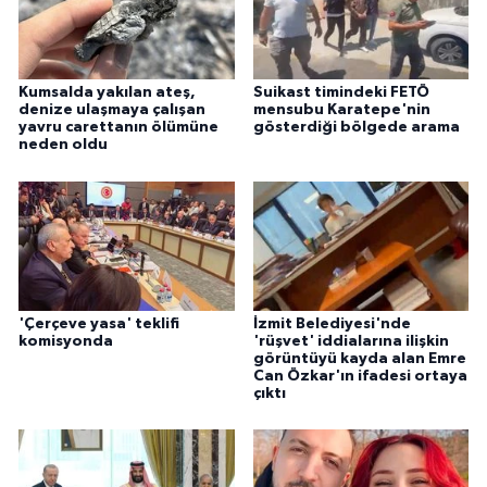
Kumsalda yakılan ateş,
Suikast timindeki FETÖ
denize ulaşmaya çalışan
mensubu Karatepe'nin
yavru carettanın ölümüne
gösterdiği bölgede arama
neden oldu
'Çerçeve yasa' teklifi
İzmit Belediyesi'nde
komisyonda
'rüşvet' iddialarına ilişkin
görüntüyü kayda alan Emre
Can Özkar'ın ifadesi ortaya
çıktı