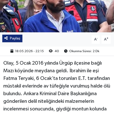
Paylaş
-
+
A
A
18.05.2026 - 22:15
40
Okunma Süresi: 2 Dk
Olay, 5 Ocak 2016 yılında Ürgüp ilçesine bağlı
Mazı köyünde meydana geldi. İbrahim ile eşi
Fatma Teryaki, 6 Ocak’ta torunları E.T. tarafından
müstakil evlerinde av tüfeğiyle vurulmuş halde ölü
bulundu. Ankara Kriminal Daire Başkanlığına
gönderilen delil niteliğindeki malzemelerin
incelenmesi sonucunda, giydiği montun kolunda