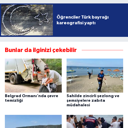
Öğrenciler Türk bayrağı
kareografisi yaptı
Bunlar da ilginizi çekebilir
Belgrad Ormanı'nda çevre
Sahilde zincirli şezlong ve
temizliği
şemsiyelere zabıta
müdahalesi