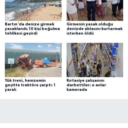
Bartın'da denize girmek
Girmenin yasak olduğu
yasaklandı; 10 kişi boğulma
denizde ablasını kurtarmak
tehlikesi geçirdi
isterken öldü
Yük treni, hemzemin
Kırtasiye çalışanını
geçitte traktöre çarptı: 1
darbettiler; o anlar
yaralı
kamerada