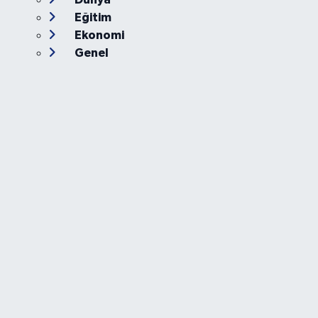
Eğitim
Ekonomi
Genel
Gündem
Güvenlik
Kültür-Sanat
Magazin
Özel Haber
Resmi İlan
Sağlık
Siyaset
Spor
Teknoloji
Yaşam
Foto Galeri
Video
Yazarlar