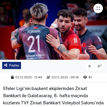
Paylaş
-
+
A
A
02.12.2025 - 15:49
03.12.2025 - 09:18
81
Efeler Ligi'nin başkent ekiplerinden Ziraat
Bankkart ile Galatasaray, 8. hafta maçında
kozlarını TVF Ziraat Bankkart Voleybol Salonu'nda