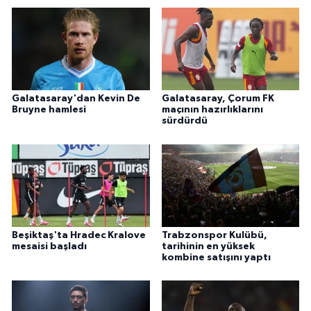
Galatasaray'dan Kevin De
Galatasaray, Çorum FK
Bruyne hamlesi
maçının hazırlıklarını
sürdürdü
Beşiktaş'ta Hradec Kralove
Trabzonspor Kulübü,
mesaisi başladı
tarihinin en yüksek
kombine satışını yaptı