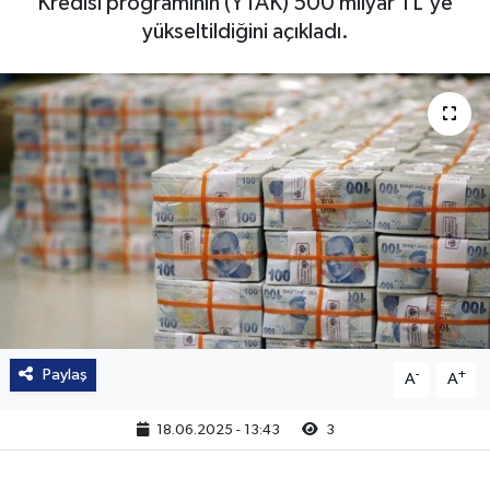
Kredisi programının (YTAK) 500 milyar TL'ye
yükseltildiğini açıkladı.
Paylaş
-
+
A
A
18.06.2025 - 13:43
3