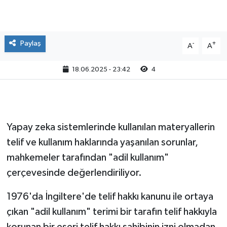
Paylaş
-
+
A
A
18.06.2025 - 23:42
4
Yapay zeka sistemlerinde kullanılan materyallerin
telif ve kullanım haklarında yaşanılan sorunlar,
mahkemeler tarafından "adil kullanım"
çerçevesinde değerlendiriliyor.
1976'da İngiltere'de telif hakkı kanunu ile ortaya
çıkan "adil kullanım" terimi bir tarafın telif hakkıyla
korunan bir eseri telif hakkı sahibinin izni olmadan