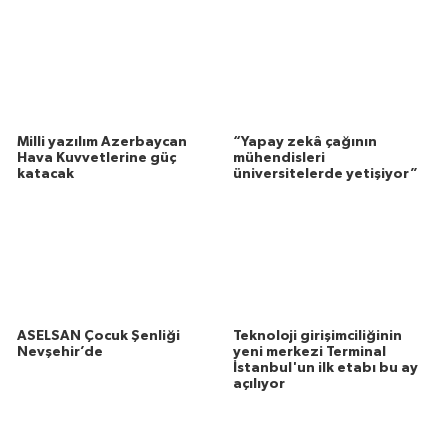
Milli yazılım Azerbaycan
“Yapay zekâ çağının
Hava Kuvvetlerine güç
mühendisleri
katacak
üniversitelerde yetişiyor”
ASELSAN Çocuk Şenliği
Teknoloji girişimciliğinin
Nevşehir’de
yeni merkezi Terminal
İstanbul'un ilk etabı bu ay
açılıyor