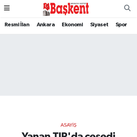
Resmi İlan
Ankara
Ekonomi
Siyaset
Spor
ASAYIŞ
Yanan TIR'da cesedi