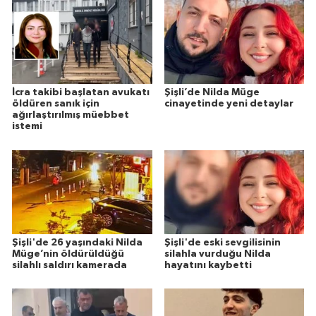
İcra takibi başlatan avukatı
Şişli’de Nilda Müge
öldüren sanık için
cinayetinde yeni detaylar
ağırlaştırılmış müebbet
istemi
Şişli'de 26 yaşındaki Nilda
Şişli'de eski sevgilisinin
Müge’nin öldürüldüğü
silahla vurduğu Nilda
silahlı saldırı kamerada
hayatını kaybetti