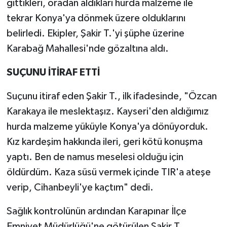
gittikleri, oradan aldıkları hurda malzeme ile
tekrar Konya'ya dönmek üzere olduklarını
belirledi. Ekipler, Şakir T.'yi şüphe üzerine
Karabağ Mahallesi'nde gözaltına aldı.
SUÇUNU İTİRAF ETTİ
Suçunu itiraf eden Şakir T., ilk ifadesinde, "Özcan
Karakaya ile meslektaşız. Kayseri'den aldığımız
hurda malzeme yüküyle Konya'ya dönüyorduk.
Kız kardeşim hakkında ileri, geri kötü konuşma
yaptı. Ben de namus meselesi olduğu için
öldürdüm. Kaza süsü vermek içinde TIR'a ateşe
verip, Cihanbeyli'ye kaçtım" dedi.
Sağlık kontrolünün ardından Karapınar İlçe
Emniyet Müdürlüğü'ne götürülen Şakir T.,