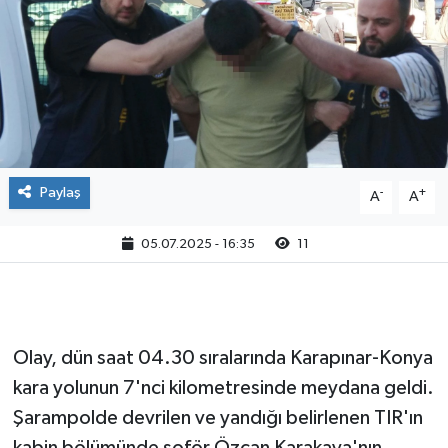
Paylaş
-
+
A
A
05.07.2025 - 16:35
11
Olay, dün saat 04.30 sıralarında Karapınar-Konya
kara yolunun 7'nci kilometresinde meydana geldi.
Şarampolde devrilen ve yandığı belirlenen TIR'ın