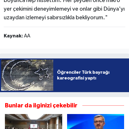
boyunca hep hissettim. Her şeyden önce mikro
yer çekimini deneyimlemeyi ve onlar gibi Dünya'yı
uzaydan izlemeyi sabırsızlıkla bekliyorum."
Kaynak:
AA
Öğrenciler Türk bayrağı
kareografisi yaptı
Bunlar da ilginizi çekebilir