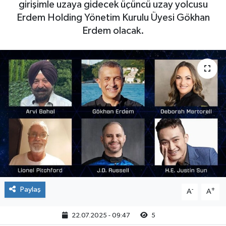
girişimle uzaya gidecek üçüncü uzay yolcusu
Erdem Holding Yönetim Kurulu Üyesi Gökhan
Erdem olacak.
Paylaş
-
+
A
A
22.07.2025 - 09:47
5