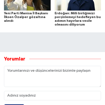
Yeni Parti Manisa İl Başkanı
Erdoğan: Milli birliğimizi
İlksen Özalper gözaltına
perçinlemeyi hedefleyen bu
alındı
adımın hayırlara vesile
olmasını diliyorum
Yorumlar