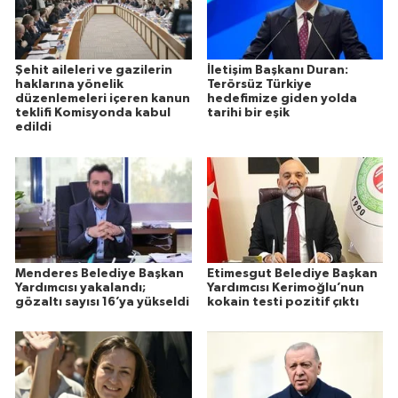
Şehit aileleri ve gazilerin
İletişim Başkanı Duran:
haklarına yönelik
Terörsüz Türkiye
düzenlemeleri içeren kanun
hedefimize giden yolda
teklifi Komisyonda kabul
tarihi bir eşik
edildi
Menderes Belediye Başkan
Etimesgut Belediye Başkan
Yardımcısı yakalandı;
Yardımcısı Kerimoğlu’nun
gözaltı sayısı 16’ya yükseldi
kokain testi pozitif çıktı