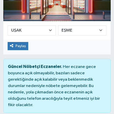
Güvenlik
Kültür-Sanat
Magazin
Paylaş
Özel Haber
Resmi İlan
Güncel Nöbetçi Eczaneler.
Her eczane gece
boyunca açık olmayabilir, bazıları sadece
Sağlık
gerektiğinde açık kalabilir veya beklenmedik
durumlar nedeniyle nöbete gelemeyebilir. Bu
Siyaset
nedenle, yola çıkmadan önce eczanenin açık
olduğunu telefon aracılığıyla teyit etmeniz iyi bir
Spor
fikir olacaktır.
Teknoloji