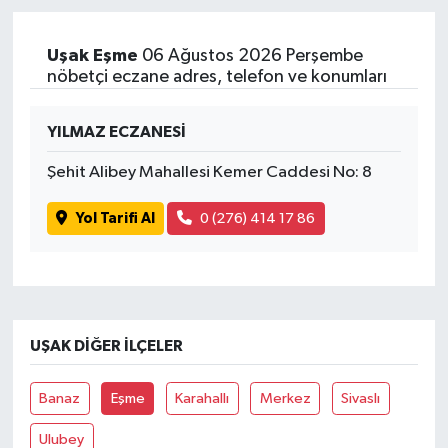
Yaşam
Uşak Eşme
06 Ağustos 2026 Perşembe
nöbetçi eczane adres, telefon ve konumları
YILMAZ ECZANESİ
Şehit Alibey Mahallesi Kemer Caddesi No: 8
Yol Tarifi Al
0 (276) 414 17 86
UŞAK DIĞER İLÇELER
Banaz
Eşme
Karahallı
Merkez
Sivaslı
Ulubey