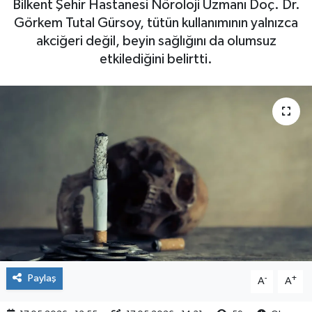
Bilkent Şehir Hastanesi Nöroloji Uzmanı Doç. Dr.
Görkem Tutal Gürsoy, tütün kullanımının yalnızca
akciğeri değil, beyin sağlığını da olumsuz
etkilediğini belirtti.
Paylaş
-
+
A
A