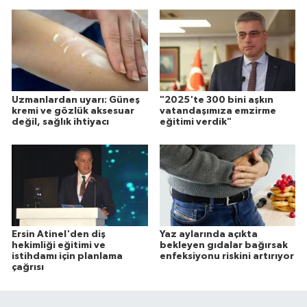
Uzmanlardan uyarı: Güneş
"2025'te 300 bini aşkın
kremi ve gözlük aksesuar
vatandaşımıza emzirme
değil, sağlık ihtiyacı
eğitimi verdik"
Ersin Atinel'den diş
Yaz aylarında açıkta
hekimliği eğitimi ve
bekleyen gıdalar bağırsak
istihdamı için planlama
enfeksiyonu riskini artırıyor
çağrısı