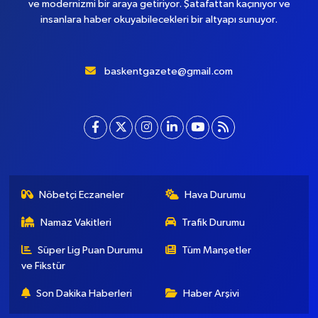
ve modernizmi bir araya getiriyor. Şatafattan kaçınıyor ve
insanlara haber okuyabilecekleri bir altyapı sunuyor.
baskentgazete@gmail.com
Nöbetçi Eczaneler
Hava Durumu
Namaz Vakitleri
Trafik Durumu
Süper Lig Puan Durumu
Tüm Manşetler
ve Fikstür
Son Dakika Haberleri
Haber Arşivi