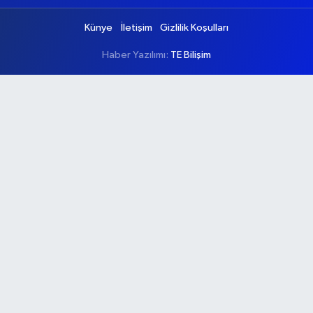
Künye
İletişim
Gizlilik Koşulları
Haber Yazılımı:
TE Bilişim
Ana Sayfa
Kategoriler
Ankara
Asayiş
Çevre
Dünya
Eğitim
Ekonomi
Genel
Gündem
Güvenlik