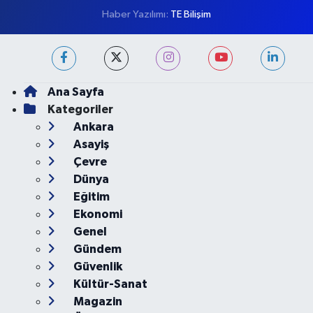
Künye
İletişim
Gizlilik Koşulları
Haber Yazılımı:
TE Bilişim
Ana Sayfa
Kategoriler
Ankara
Asayiş
Çevre
Dünya
Eğitim
Ekonomi
Genel