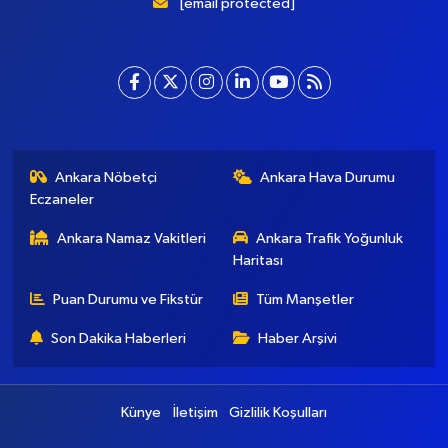
ve modernizmi bir araya getiriyor. Şatafattan kaçınıyor ve
insanlara haber okuyabilecekleri bir altyapı sunuyor.
[email protected]
Ankara Nöbetçi
Ankara Hava Durumu
Eczaneler
Ankara Namaz Vakitleri
Ankara Trafik Yoğunluk
Haritası
Puan Durumu ve Fikstür
Tüm Manşetler
Son Dakika Haberleri
Haber Arşivi