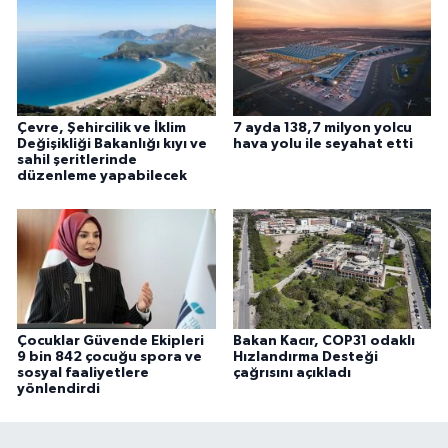
Çevre, Şehircilik ve İklim
7 ayda 138,7 milyon yolcu
Değişikliği Bakanlığı kıyı ve
hava yolu ile seyahat etti
sahil şeritlerinde
düzenleme yapabilecek
Çocuklar Güvende Ekipleri
Bakan Kacır, COP31 odaklı
9 bin 842 çocuğu spora ve
Hızlandırma Desteği
sosyal faaliyetlere
çağrısını açıkladı
yönlendirdi