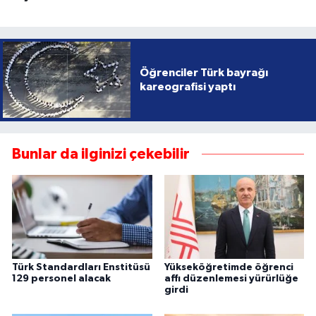
Öğrenciler Türk bayrağı
kareografisi yaptı
Bunlar da ilginizi çekebilir
Türk Standardları Enstitüsü
Yükseköğretimde öğrenci
129 personel alacak
affı düzenlemesi yürürlüğe
girdi