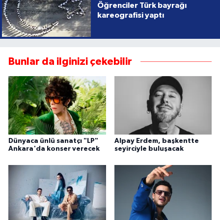
Öğrenciler Türk bayrağı
kareografisi yaptı
Bunlar da ilginizi çekebilir
Dünyaca ünlü sanatçı "LP"
Alpay Erdem, başkentte
Ankara'da konser verecek
seyirciyle buluşacak