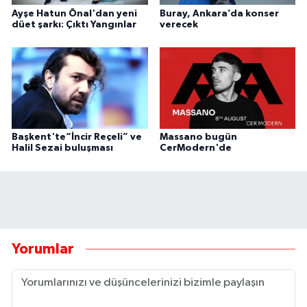
Ayşe Hatun Önal'dan yeni
Buray, Ankara’da konser
düet şarkı: Çıktı Yangınlar
verecek
Başkent'te“İncir Reçeli” ve
Massano bugün
Halil Sezai buluşması
CerModern'de
Yorumlar