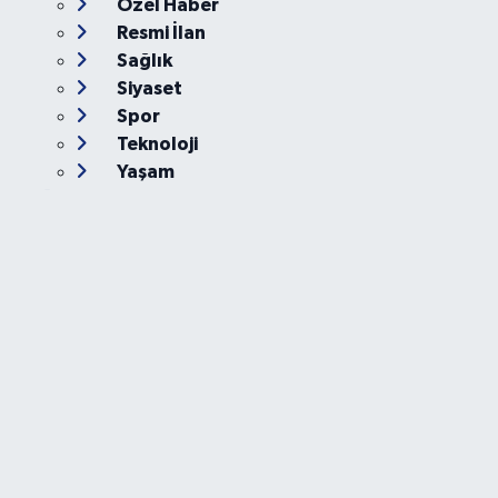
Özel Haber
Resmi İlan
Sağlık
Siyaset
Spor
Teknoloji
Yaşam
Foto Galeri
Video
Yazarlar
Röportaj
Biyografi
Anketler
Künye
İletişim
Servisler
Ankara Nöbetçi Eczaneler
Ankara Hava Durumu