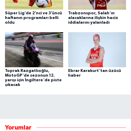
Süper Lig’de 2’nci ve 3’üncü
Trabzonspor, Salah'ın
haftanın programları belli
alacaklarına ilişkin haciz
oldu
iddialarını yalanladı
Toprak Razgatlıoğlu,
Ebrar Karakurt'tan üzücü
MotoGP'de sezonun 12.
haber
yarışı için İngiltere'de piste
çıkacak
Yorumlar