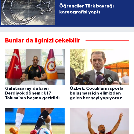
Öğrenciler Türk bayrağı
kareografisi yaptı
Bunlar da ilginizi çekebilir
Galatasaray’da Eren
Özbek: Çocukların sporla
Derdiyok dönemi: U17
buluşması için elimizden
Takımı’nın başına getirildi
gelen her şeyi yapıyoruz