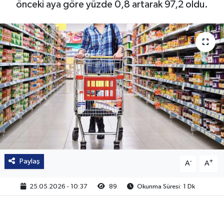
önceki aya göre yüzde 0,8 artarak 97,2 oldu.
Paylaş
-
+
A
A
25.05.2026 - 10:37
89
Okunma Süresi: 1 Dk