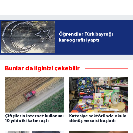
Öğrenciler Türk bayrağı
kareografisi yaptı
Bunlar da ilginizi çekebilir
Çiftçilerin internet kullanımı
Kırtasiye sektöründe okula
10 yılda iki katını aştı
dönüş mesaisi başladı