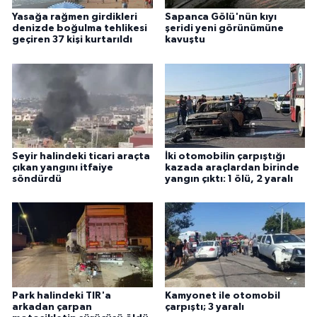
Yasağa rağmen girdikleri
Sapanca Gölü'nün kıyı
denizde boğulma tehlikesi
şeridi yeni görünümüne
geçiren 37 kişi kurtarıldı
kavuştu
Seyir halindeki ticari araçta
İki otomobilin çarpıştığı
çıkan yangını itfaiye
kazada araçlardan birinde
söndürdü
yangın çıktı: 1 ölü, 2 yaralı
Park halindeki TIR'a
Kamyonet ile otomobil
arkadan çarpan
çarpıştı; 3 yaralı