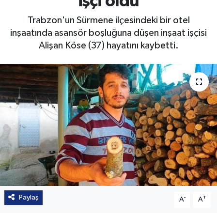
işçi öldü
Trabzon'un Sürmene ilçesindeki bir otel
inşaatında asansör boşluğuna düşen inşaat işçisi
Alişan Köse (37) hayatını kaybetti.
Paylaş
-
+
A
A