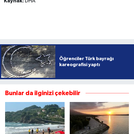
Kaynak:
DHA
Öğrenciler Türk bayrağı
kareografisi yaptı
Bunlar da ilginizi çekebilir