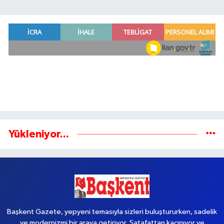
Yükleniyor...
Başkent Gazete, yepyeni temasıyla sizleri buluştururken, sadelik
ve modernizmi bir araya getiriyor. Şatafattan kaçınıyor ve