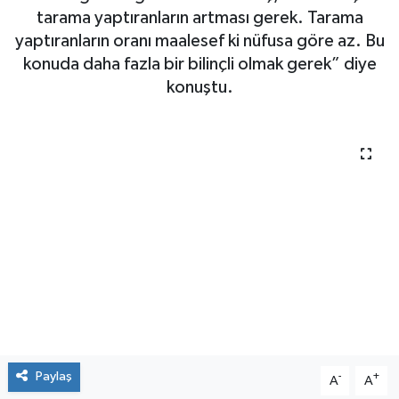
olması gerektiğini belirten Ortaç, “Kanser için
tarama yaptıranların artması gerek. Tarama
yaptıranların oranı maalesef ki nüfusa göre az. Bu
konuda daha fazla bir bilinçli olmak gerek” diye
konuştu.
Paylaş
-
+
A
A