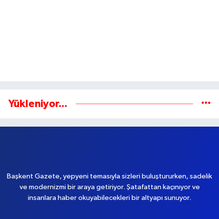
Yükleniyor...
Başkent Gazete, yepyeni temasıyla sizleri buluştururken, sadelik
ve modernizmi bir araya getiriyor. Şatafattan kaçınıyor ve
insanlara haber okuyabilecekleri bir altyapı sunuyor.