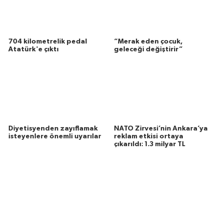
704 kilometrelik pedal
“Merak eden çocuk,
Atatürk'e çıktı
geleceği değiştirir”
Diyetisyenden zayıflamak
NATO Zirvesi’nin Ankara’ya
isteyenlere önemli uyarılar
reklam etkisi ortaya
çıkarıldı: 1.3 milyar TL