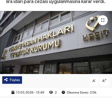
lira idari para cezası uygulanmasına karar verdi.
Paylaş
-
+
A
A
13.05.2026 - 15:49
2
Okunma Süresi: 2 Dk