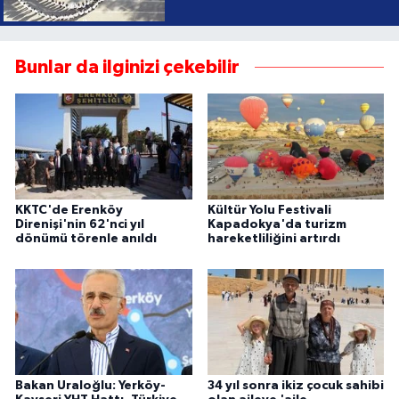
Bunlar da ilginizi çekebilir
KKTC'de Erenköy
Kültür Yolu Festivali
Direnişi'nin 62'nci yıl
Kapadokya'da turizm
dönümü törenle anıldı
hareketliliğini artırdı
Bakan Uraloğlu: Yerköy-
34 yıl sonra ikiz çocuk sahibi