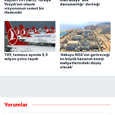
Kayseri YHT Hattı, Türkiye
olan aileye 'aile
Yüzyılı’nın ulaşım
danışmanlığı' desteği
vizyonunun somut bir
ifadesidir
THY, temmuz ayında 9,5
‘Akkuyu NGS’nin getireceği
milyon yolcu taşıdı
en büyük kazanım enerji
maliyetlerindeki düşüş
olacak’
Yorumlar