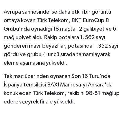
Avrupa sahnesinde ise daha etkili bir görüntü
ortaya koyan Türk Telekom, BKT EuroCup B
Grubu'nda oynadığı 18 maçta 12 galibiyet ve 6
mağlubiyet aldı. Rakip potalara 1.562 sayı
gönderen mavi-beyazlılar, potasında 1.352 sayı
gördü ve grubu 4'üncü sırada tamamlayarak
eleme aşamasına yükseldi.
Tek maç üzerinden oynanan Son 16 Turu'nda
İspanya temsilcisi BAXI Manresa'yı Ankara'da
konuk eden Türk Telekom, rakibini 98-81 mağlup
ederek çeyrek finale yükseldi.
HAPOEL TEL AVİV'İ SON SANİYE BASKETİ İLE
GEÇTİ