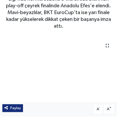
Ligi'nde normal sezonu 5'inci sırada bitirirken
play-off çeyrek finalinde Anadolu Efes'e elendi.
Mavi-beyazlılar, BKT EuroCup'ta ise yarı finale
kadar yükselerek dikkat çeken bir başarıya imza
attı.
Paylaş
-
+
A
A