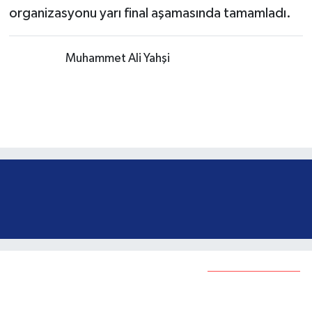
organizasyonu yarı final aşamasında tamamladı.
Muhabir:
Muhammet Ali Yahşi
Öğrenciler Türk bayrağı
kareografisi yaptı
Bunlar da ilginizi çekebilir