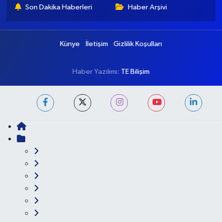
Son Dakika Haberleri
Haber Arşivi
Künye
İletişim
Gizlilik Koşulları
Haber Yazılımı:
TE Bilişim
Ana Sayfa
Kategoriler
Ankara
Asayiş
Çevre
Dünya
Eğitim