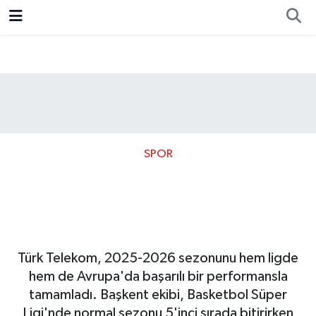
Resmi İlan
Ankara
Ekonomi
Siyaset
Spor
SPOR
Telekom’un sezon karnesi:
Avrupa’da yarı, ligde
çeyrek final
Türk Telekom, 2025-2026 sezonunu hem ligde
hem de Avrupa'da başarılı bir performansla
tamamladı. Başkent ekibi, Basketbol Süper