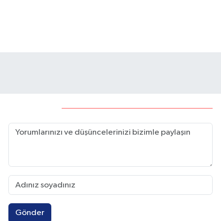
Ebrar Karakurt'tan üzücü
Türk Telekom'un fikstürü
haber
belli oldu
Yorumlar
Gönder