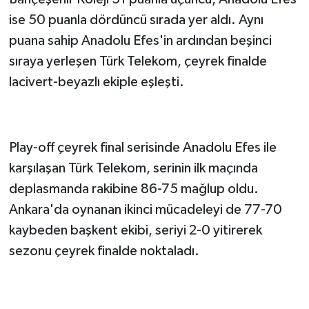
Bahçeşehir Koleji 51 puanla üçüncü, Anadolu Efes
ise 50 puanla dördüncü sırada yer aldı. Aynı
puana sahip Anadolu Efes'in ardından beşinci
sıraya yerleşen Türk Telekom, çeyrek finalde
lacivert-beyazlı ekiple eşleşti.
ANADOLU EFES ENGELİNİ AŞAMADI
Play-off çeyrek final serisinde Anadolu Efes ile
karşılaşan Türk Telekom, serinin ilk maçında
deplasmanda rakibine 86-75 mağlup oldu.
Ankara'da oynanan ikinci mücadeleyi de 77-70
kaybeden başkent ekibi, seriyi 2-0 yitirerek
sezonu çeyrek finalde noktaladı.
EUROCUP'TA NORMAL SEZONU 4. SIRADA
TAMAMLADI