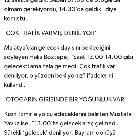
12 saatte geldik. Sabah 07.00’de otogarda
olmam gerekiyordu, 14.30’da geldik" diye
konuştu.
‘ÇOK TRAFİK VARMIŞ DENİLİYOR’
Malatya’dan gelecek dayısını beklediğini
söyleyen Halis Boztepe, “Saat 13.00-14.00 gibi
gelecekti ama hala gelmedi. Çok trafik var
deniliyor, o yüzden bekliyoruz" ifadelerini
kullandı.
‘OTOGARIN GİRİŞİNDE BİR YOĞUNLUK VAR’
Kızını İzmir'e yolcu edeceklerini belirten Mustafa
Yavuz ise, “13.00’te gelecek araç gelmedi.
Sürekli ‘gelecek’ deniliyor. Bayram dönüşü