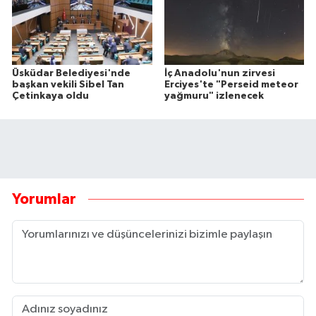
Üsküdar Belediyesi'nde
İç Anadolu'nun zirvesi
başkan vekili Sibel Tan
Erciyes'te "Perseid meteor
Çetinkaya oldu
yağmuru" izlenecek
Yorumlar