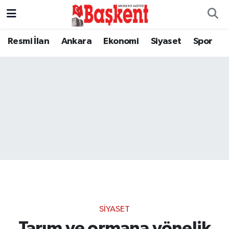
Resmi İlan
Ankara
Ekonomi
Siyaset
Spor
SIYASET
Tarım ve ormana yönelik