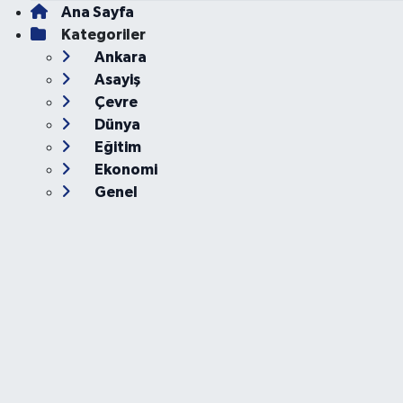
Ana Sayfa
Kategoriler
Ankara
Asayiş
Çevre
Dünya
Eğitim
Ekonomi
Genel
Gündem
Güvenlik
Kültür-Sanat
Magazin
Özel Haber
Resmi İlan
Sağlık
Siyaset
Spor