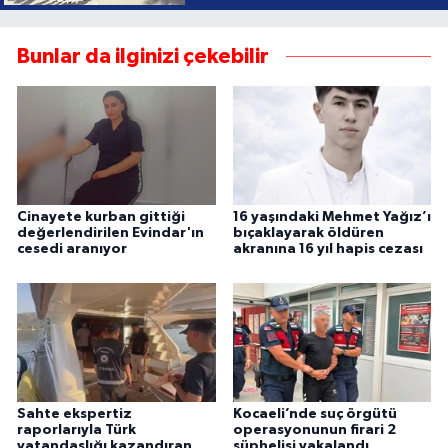
Bunlar da ilginizi çekebilir
Cinayete kurban gittiği
16 yaşındaki Mehmet Yağız’ı
değerlendirilen Evindar'ın
bıçaklayarak öldüren
cesedi aranıyor
akranına 16 yıl hapis cezası
Sahte ekspertiz
Kocaeli’nde suç örgütü
raporlarıyla Türk
operasyonunun firari 2
vatandaşlığı kazandıran
şüphelisi yakalandı