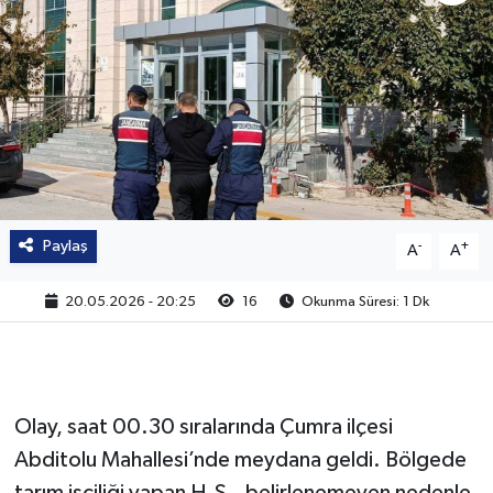
Paylaş
-
+
A
A
20.05.2026 - 20:25
16
Okunma Süresi: 1 Dk
Olay, saat 00.30 sıralarında Çumra ilçesi
Abditolu Mahallesi’nde meydana geldi. Bölgede