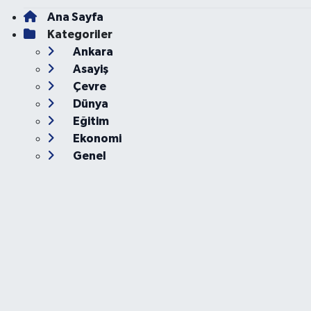
Ana Sayfa
Kategoriler
Ankara
Asayiş
Çevre
Dünya
Eğitim
Ekonomi
Genel
Gündem
Güvenlik
Kültür-Sanat
Magazin
Özel Haber
Resmi İlan
Sağlık
Siyaset