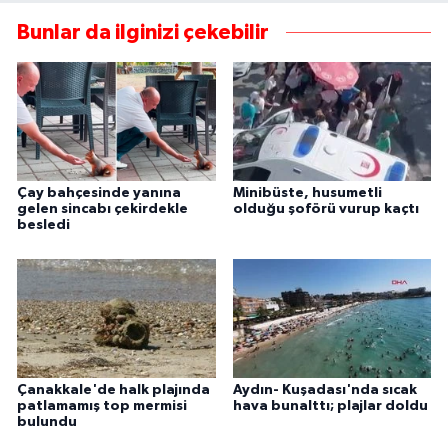
Bunlar da ilginizi çekebilir
Çay bahçesinde yanına
Minibüste, husumetli
gelen sincabı çekirdekle
olduğu şoförü vurup kaçtı
besledi
Çanakkale'de halk plajında
Aydın- Kuşadası'nda sıcak
patlamamış top mermisi
hava bunalttı; plajlar doldu
bulundu