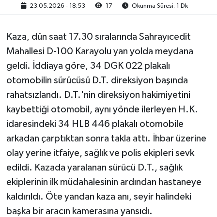
23.05.2026 - 18:53
17
Okunma Süresi: 1 Dk
Kaza, dün saat 17.30 sıralarında Sahrayıcedit
Mahallesi D-100 Karayolu yan yolda meydana
geldi. İddiaya göre, 34 DGK 022 plakalı
otomobilin sürücüsü D.T. direksiyon başında
rahatsızlandı. D.T.'nin direksiyon hakimiyetini
kaybettiği otomobil, aynı yönde ilerleyen H.K.
idaresindeki 34 HLB 446 plakalı otomobile
arkadan çarptıktan sonra takla attı. İhbar üzerine
olay yerine itfaiye, sağlık ve polis ekipleri sevk
edildi. Kazada yaralanan sürücü D.T., sağlık
ekiplerinin ilk müdahalesinin ardından hastaneye
kaldırıldı. Öte yandan kaza anı, seyir halindeki
başka bir aracın kamerasına yansıdı.