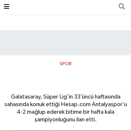
Resmi İlan
Ankara
Ekonomi
Siyaset
Spor
SPOR
Süper Lig’de şampiyon
Galatasaray
Galatasaray, Süper Lig’in 33’üncü haftasında
sahasında konuk ettiği Hesap.com Antalyaspor’u
4-2 mağlup ederek bitime bir hafta kala
şampiyonluğunu ilan etti.