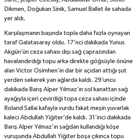
Saric, Jesper Ceesay, Abdülkadir Ömür, Soner
Dikmen, Doğukan Sinik, Samuel Ballet ile sahada
yer aldı.
Karşılaşmanın başında topla daha fazla oynayan
taraf Galatasaray oldu. 17’nci dakikada Yunus
Akgün’ün ceza sahası dışı sağ çaprazından
havalandırdığı topu arka direkte göğsüyle önüne
alan Victor Osimhen’in dar bir açıdan attığı şut
yerden sekerek yan ağlarda kaldı. 29’uncu
dakikada Barış Alper Yılmaz’ın sol kanattan sağ
ayağıyla içeri çevirdiği topa ceza sahası içinde
Roland Sallai kafayla vurdu fakat meşin yuvarlak
kaleci Abdullah Yiğiter’de kaldı. 31’inci dakikada
Barış Alper Yılmaz’ın sağdan kullandığı köşe
vuruşunda Abdullah Yiğiter boşa çıkınca topu