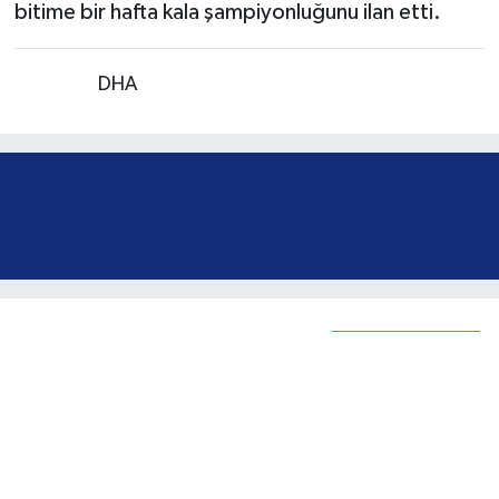
bitime bir hafta kala şampiyonluğunu ilan etti.
Kaynak:
DHA
Öğrenciler Türk bayrağı
kareografisi yaptı
Bunlar da ilginizi çekebilir