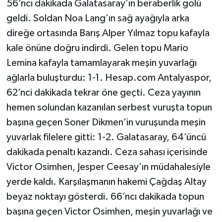
56’ncı dakikada Galatasaray’ın beraberlik golü
geldi. Soldan Noa Lang’ın sağ ayağıyla arka
direğe ortasında Barış Alper Yılmaz topu kafayla
kale önüne doğru indirdi. Gelen topu Mario
Lemina kafayla tamamlayarak meşin yuvarlağı
ağlarla buluşturdu: 1-1. Hesap.com Antalyaspor,
62’nci dakikada tekrar öne geçti. Ceza yayının
hemen solundan kazanılan serbest vuruşta topun
başına geçen Soner Dikmen’in vuruşunda meşin
yuvarlak filelere gitti: 1-2. Galatasaray, 64’üncü
dakikada penaltı kazandı. Ceza sahası içerisinde
Victor Osimhen, Jesper Ceesay’ın müdahalesiyle
yerde kaldı. Karşılaşmanın hakemi Çağdaş Altay
beyaz noktayı gösterdi. 66’ncı dakikada topun
başına geçen Victor Osimhen, meşin yuvarlağı ve