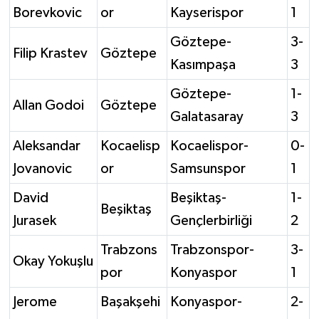
Borevkovic
or
Kayserispor
1
Göztepe-
3-
Filip Krastev
Göztepe
Kasımpaşa
3
Göztepe-
1-
Allan Godoi
Göztepe
Galatasaray
3
Aleksandar
Kocaelisp
Kocaelispor-
0-
Jovanovic
or
Samsunspor
1
David
Beşiktaş-
1-
Beşiktaş
Jurasek
Gençlerbirliği
2
Trabzons
Trabzonspor-
3-
Okay Yokuşlu
por
Konyaspor
1
Jerome
Başakşehi
Konyaspor-
2-