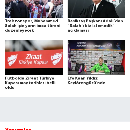
Trabzonspor, Muhammed
Beşiktaş Başkanı Adalı'dan
Salah için yarın imza töreni
"Salah'ı biz istemedik"
düzenleyecek
açıklaması
Futbolda Ziraat Türkiye
Efe Kaan Yıldız
Kupası maç tarihleri belli
Keçiörengücü’nde
oldu