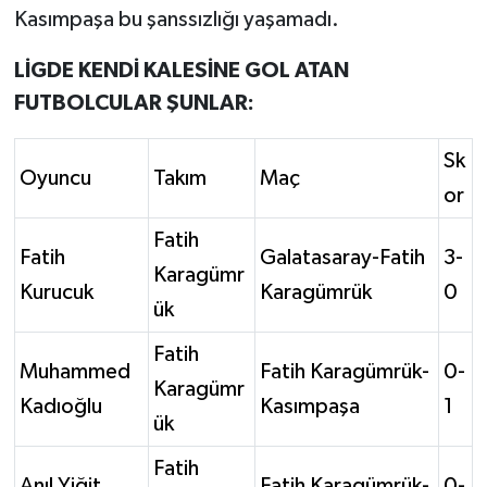
Kasımpaşa bu şanssızlığı yaşamadı.
LİGDE KENDİ KALESİNE GOL ATAN
FUTBOLCULAR ŞUNLAR:
Sk
Oyuncu
Takım
Maç
or
Fatih
Fatih
Galatasaray-Fatih
3-
Karagümr
Kurucuk
Karagümrük
0
ük
Fatih
Muhammed
Fatih Karagümrük-
0-
Karagümr
Kadıoğlu
Kasımpaşa
1
ük
Fatih
Anıl Yiğit
Fatih Karagümrük-
0-