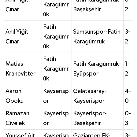
Karagümr
Çınar
Başakşehir
2
ük
Fatih
Anıl Yiğit
Samsunspor-Fatih
3-
Karagümr
Çınar
Karagümrük
2
ük
Fatih
Matias
Fatih Karagümrük-
1-
Karagümr
Kranevitter
Eyüpspor
2
ük
Aaron
Kayserisp
Galatasaray-
4-
Opoku
or
Kayserispor
0
Ramazan
Kayserisp
Kayserispor-
0-
Civelek
or
Başakşehir
3
Youssef Ait
Kayserisp
Gaziantep FK-
3-