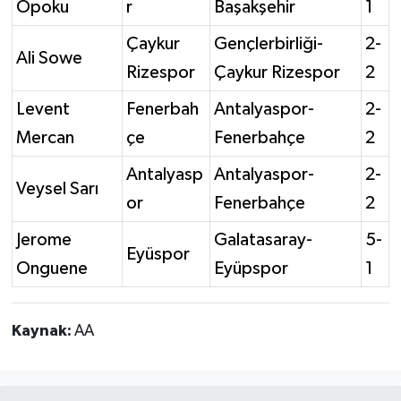
Opoku
r
Başakşehir
1
Çaykur
Gençlerbirliği-
2-
Ali Sowe
Rizespor
Çaykur Rizespor
2
Levent
Fenerbah
Antalyaspor-
2-
Mercan
çe
Fenerbahçe
2
Antalyasp
Antalyaspor-
2-
Veysel Sarı
or
Fenerbahçe
2
Jerome
Galatasaray-
5-
Eyüspor
Onguene
Eyüpspor
1
Kaynak:
AA