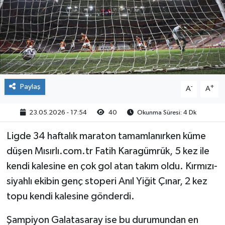
Paylaş
-
+
A
A
23.05.2026 - 17:54
40
Okunma Süresi: 4 Dk
Ligde 34 haftalık maraton tamamlanırken küme
düşen Mısırlı.com.tr Fatih Karagümrük, 5 kez ile
kendi kalesine en çok gol atan takım oldu. Kırmızı-
siyahlı ekibin genç stoperi Anıl Yiğit Çınar, 2 kez
topu kendi kalesine gönderdi.
Şampiyon Galatasaray ise bu durumundan en