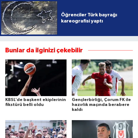
Öğrenciler Türk bayrağı
kareografisi yaptı
Bunlar da ilginizi çekebilir
KBSL’de başkent ekiplerinin
Gençlerbirliği, Çorum FK ile
fikstürü belli oldu
hazırlık maçında berabere
kaldı