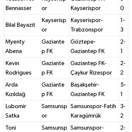
Bennasser
or
Kayserispor
0
Kayserisp
Kayserispor-
1-
Bilal Bayazit
or
Trabzonspor
3
Myenty
Gaziante
Göztepe-
2-
Abena
p FK
Gaziantep FK
1
Kevin
Gaziante
Gaziantep FK-
2-
Rodrigues
p FK
Çaykur Rizespor
2
Arda
Gaziante
Başakşehir-
5-
Kızıldağ
p FK
Gaziantep FK
1
Lubomir
Samsunsp
Samsunspor-Fatih
3-
Satka
or
Karagümrük
2
Toni
Samsunsp
Samsunspor-
2-