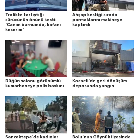
Trafikte tartıştığı
Ahşap kestiği sırada
sürücünün önünü kesti:
parmaklarını makineye
'Canım burnumda, kafanı
kaptırdı
keserim'
Düğün salonu görünümlü
Kocaeli’de geri dönüşüm
kumarhaneye polis baskını
deposunda yangın
Sancaktepe’de kadınlar
Bolu'nun Göynük ilçesinde