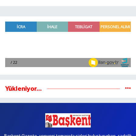
Yükleniyor...
Başkent Gazete, yepyeni temasıyla sizleri buluştururken, sadelik