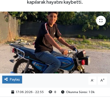
kapılarak hayatını kaybetti.
Paylaş
-
+
A
A
17.06.2026 - 22:55
8
Okunma Süresi: 1 Dk