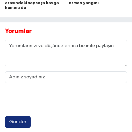
arasındaki saç saça kavga
orman yangını
kamerada
Yorumlar
Gönder