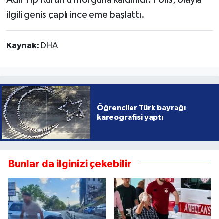
Adli Tıp Kurumu morguna kaldırıldı. Polis, olayla
ilgili geniş çaplı inceleme başlattı.
Kaynak:
DHA
Öğrenciler Türk bayrağı
kareografisi yaptı
Bunlar da ilginizi çekebilir