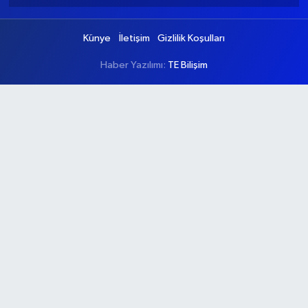
Künye
İletişim
Gizlilik Koşulları
Haber Yazılımı:
TE Bilişim
Ana Sayfa
Kategoriler
Ankara
Asayiş
Çevre
Dünya
Eğitim
Ekonomi
Genel
Gündem