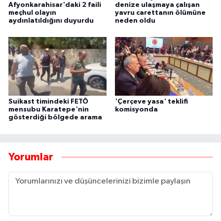
Afyonkarahisar'daki 2 faili
denize ulaşmaya çalışan
meçhul olayın
yavru carettanın ölümüne
aydınlatıldığını duyurdu
neden oldu
Suikast timindeki FETÖ
'Çerçeve yasa' teklifi
mensubu Karatepe'nin
komisyonda
gösterdiği bölgede arama
Yorumlar