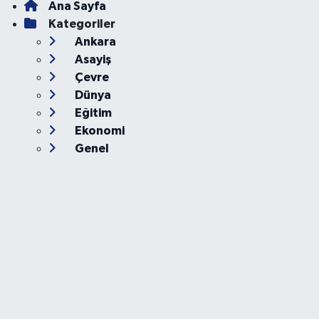
Ana Sayfa
Kategoriler
Ankara
Asayiş
Çevre
Dünya
Eğitim
Ekonomi
Genel
Gündem
Güvenlik
Kültür-Sanat
Magazin
Özel Haber
Resmi İlan
Sağlık
Siyaset
Spor