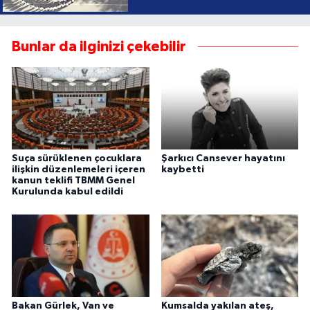
Bunlar da ilginizi çekebilir
Suça sürüklenen çocuklara
Şarkıcı Cansever hayatını
ilişkin düzenlemeleri içeren
kaybetti
kanun teklifi TBMM Genel
Kurulunda kabul edildi
Bakan Gürlek, Van ve
Kumsalda yakılan ateş,