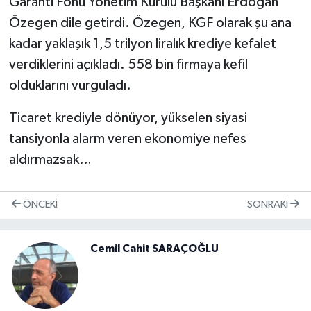
Garanti Fonu Yönetim Kurulu Başkanı Erdoğan
Özegen dile getirdi. Özegen, KGF olarak şu ana
kadar yaklaşık 1,5 trilyon liralık krediye kefalet
verdiklerini açıkladı. 558 bin firmaya kefil
olduklarını vurguladı.
Ticaret krediyle dönüyor, yükselen siyasi
tansiyonla alarm veren ekonomiye nefes
aldırmazsak…
ÖNCEKI
SONRAKI
Cemil Cahit SARAÇOĞLU