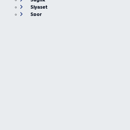
Siyaset
Spor
Teknoloji
Yaşam
Foto Galeri
Video
Yazarlar
Röportaj
Biyografi
Anketler
Künye
İletişim
Servisler
Ankara Nöbetçi Eczaneler
Ankara Hava Durumu
Ankara Namaz Vakitleri
Ankara Trafik Yoğunluk Haritası