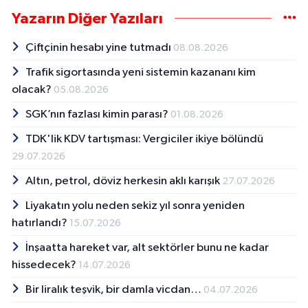
Yazarın Diğer Yazıları
Çiftçinin hesabı yine tutmadı
08.08.2026
Trafik sigortasında yeni sistemin kazananı kim
olacak?
05.08.2026
SGK’nın fazlası kimin parası?
01.08.2026
TDK'lik KDV tartışması: Vergiciler ikiye bölündü
29.07.2026
Altın, petrol, döviz herkesin aklı karışık
27.07.2026
Liyakatın yolu neden sekiz yıl sonra yeniden
hatırlandı?
15.07.2026
İnşaatta hareket var, alt sektörler bunu ne kadar
hissedecek?
14.07.2026
Bir liralık teşvik, bir damla vicdan…
04.07.2026