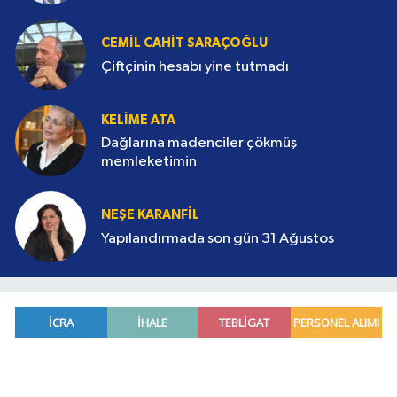
CEMIL CAHIT SARAÇOĞLU
Çiftçinin hesabı yine tutmadı
KELIME ATA
Dağlarına madenciler çökmüş
memleketimin
NEŞE KARANFİL
Yapılandırmada son gün 31 Ağustos