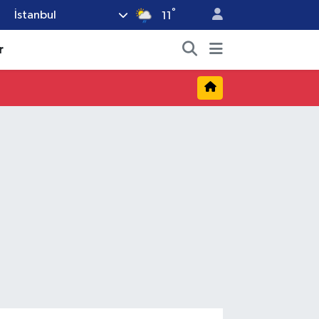
°
İstanbul
11
r