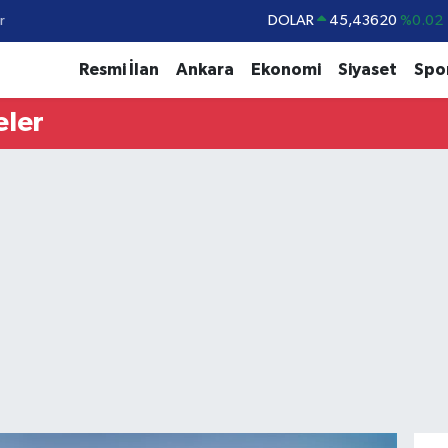
r
DOLAR
45,43620
%0.02
EURO
53,38690
%0.19
Resmi İlan
Ankara
Ekonomi
Siyaset
Spo
STERLİN
61,60380
%0.18
eler
G.ALTIN
6862,09000
%0.19
BİST100
14.598,00
%0
BITCOIN
79.591,74
%-1.82