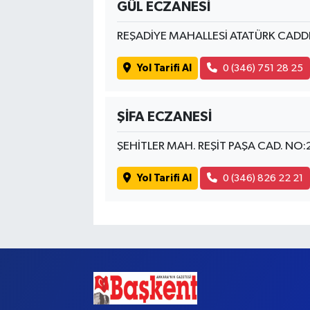
GÜL ECZANESİ
REŞADİYE MAHALLESİ ATATÜRK CADD
Yol Tarifi Al
0 (346) 751 28 25
ŞİFA ECZANESİ
ŞEHİTLER MAH. REŞİT PAŞA CAD. NO:
Yol Tarifi Al
0 (346) 826 22 21