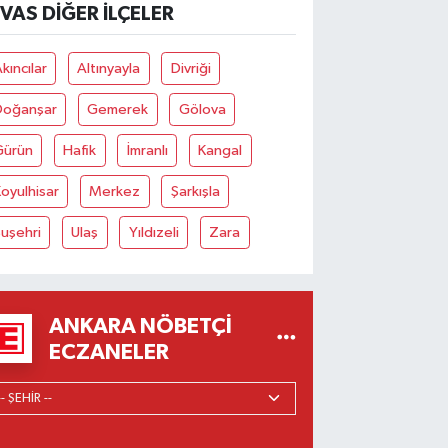
IVAS DIĞER İLÇELER
kıncılar
Altınyayla
Divriği
Doğanşar
Gemerek
Gölova
Gürün
Hafik
İmranlı
Kangal
oyulhisar
Merkez
Şarkışla
uşehri
Ulaş
Yıldızeli
Zara
ANKARA NÖBETÇI
ECZANELER