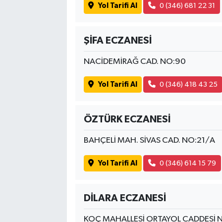
Yol Tarifi Al
0 (346) 681 22 31
ŞİFA ECZANESİ
NACİDEMİRAĞ CAD. NO:90
Yol Tarifi Al
0 (346) 418 43 25
ÖZTÜRK ECZANESİ
BAHÇELİ MAH. SİVAS CAD. NO:21/A
Yol Tarifi Al
0 (346) 614 15 79
DİLARA ECZANESİ
KOÇ MAHALLESİ ORTAYOL CADDESİ 