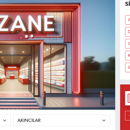
S
A
K
S