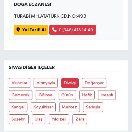
DOĞA ECZANESİ
Yaşam
TURABİ MH.ATATÜRK CD.NO:493
Yol Tarifi Al
0 (346) 418 14 49
SIVAS DIĞER İLÇELER
Akıncılar
Altınyayla
Divriği
Doğanşar
Gemerek
Gölova
Gürün
Hafik
İmranlı
Kangal
Koyulhisar
Merkez
Şarkışla
Suşehri
Ulaş
Yıldızeli
Zara