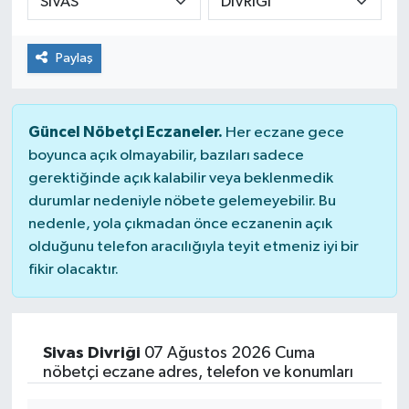
Güvenlik
Paylaş
Kültür-Sanat
Magazin
Güncel Nöbetçi Eczaneler.
Her eczane gece
boyunca açık olmayabilir, bazıları sadece
Özel Haber
gerektiğinde açık kalabilir veya beklenmedik
durumlar nedeniyle nöbete gelemeyebilir. Bu
Resmi İlan
nedenle, yola çıkmadan önce eczanenin açık
olduğunu telefon aracılığıyla teyit etmeniz iyi bir
Sağlık
fikir olacaktır.
Siyaset
Sivas Divriği
07 Ağustos 2026 Cuma
Spor
nöbetçi eczane adres, telefon ve konumları
Teknoloji