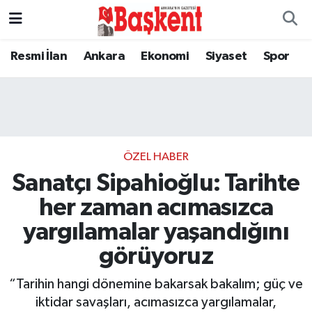
Resmi İlan
Ankara
Ekonomi
Siyaset
Spor
ÖZEL HABER
Sanatçı Sipahioğlu: Tarihte
her zaman acımasızca
yargılamalar yaşandığını
görüyoruz
“Tarihin hangi dönemine bakarsak bakalım; güç ve
iktidar savaşları, acımasızca yargılamalar,