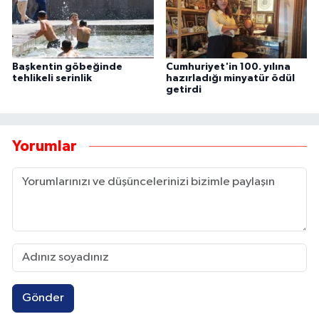
Başkentin göbeğinde
Cumhuriyet'in 100. yılına
tehlikeli serinlik
hazırladığı minyatür ödül
getirdi
Yorumlar