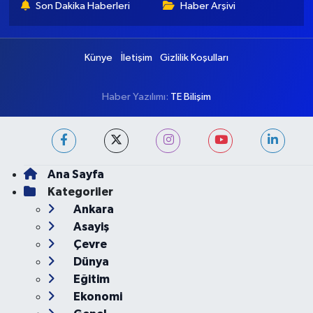
Ankara Namaz Vakitleri
Ankara Trafik Yoğunluk
Haritası
Puan Durumu ve Fikstür
Tüm Manşetler
Son Dakika Haberleri
Haber Arşivi
Künye
İletişim
Gizlilik Koşulları
Haber Yazılımı:
TE Bilişim
Ana Sayfa
Kategoriler
Ankara
Asayiş
Çevre