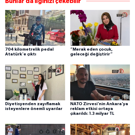
Bunlar da ilginizi çekebilir
704 kilometrelik pedal
“Merak eden çocuk,
Atatürk'e çıktı
geleceği değiştirir”
Diyetisyenden zayıflamak
NATO Zirvesi’nin Ankara’ya
isteyenlere önemli uyarılar
reklam etkisi ortaya
çıkarıldı: 1.3 milyar TL