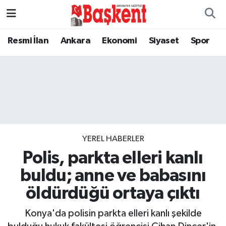
Ankara
Nöbetçi Eczaneler
Resmi İlan
Ankara
Ekonomi
Siyaset
Spor
Asayiş
Hava Durumu
Çevre
Namaz Vakitleri
Dünya
Trafik Durumu
YEREL HABERLER
Eğitim
Süper Lig Puan Durumu ve Fikstür
Polis, parkta elleri kanlı
Ekonomi
Tüm Manşetler
buldu; anne ve babasını
öldürdüğü ortaya çıktı
Genel
Son Dakika Haberleri
Konya'da polisin parkta elleri kanlı şekilde
Gündem
Haber Arşivi