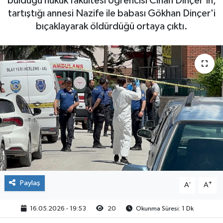
bulduğu hukuk fakültesi öğrencisi Cihan Dinçer'in,
tartıştığı annesi Nazife ile babası Gökhan Dinçer'i
Güvenlik
bıçaklayarak öldürdüğü ortaya çıktı.
Kültür-Sanat
Magazin
Özel Haber
Resmi İlan
Sağlık
Siyaset
Paylaş
-
+
A
A
Spor
16.05.2026 - 19:53
20
Okunma Süresi: 1 Dk
Teknoloji