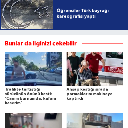
Öğrenciler Türk bayrağı
kareografisi yaptı
Bunlar da ilginizi çekebilir
Trafikte tartıştığı
Ahşap kestiği sırada
sürücünün önünü kesti:
parmaklarını makineye
'Canım burnumda, kafanı
kaptırdı
keserim'