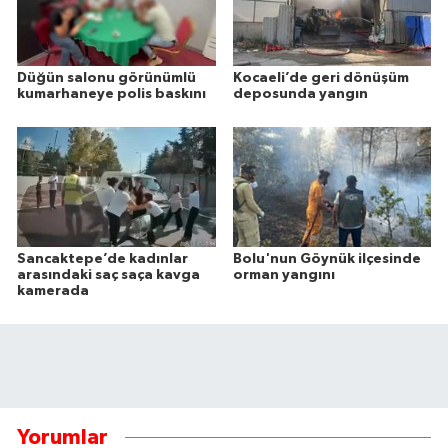
Düğün salonu görünümlü
Kocaeli’de geri dönüşüm
kumarhaneye polis baskını
deposunda yangın
Sancaktepe’de kadınlar
Bolu'nun Göynük ilçesinde
arasındaki saç saça kavga
orman yangını
kamerada
Yorumlar