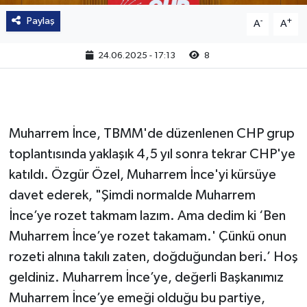
Paylaş
-
+
A
A
24.06.2025 - 17:13
8
Muharrem İnce, TBMM'de düzenlenen CHP grup
toplantısında yaklaşık 4,5 yıl sonra tekrar CHP'ye
katıldı. Özgür Özel, Muharrem İnce'yi kürsüye
davet ederek, "Şimdi normalde Muharrem
İnce’ye rozet takmam lazım. Ama dedim ki ‘Ben
Muharrem İnce’ye rozet takamam.' Çünkü onun
rozeti alnına takılı zaten, doğduğundan beri.’ Hoş
geldiniz. Muharrem İnce’ye, değerli Başkanımız
Muharrem İnce’ye emeği olduğu bu partiye,