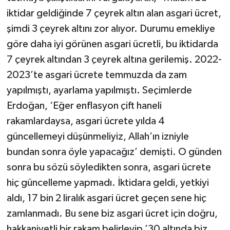
iktidar geldiğinde 7 çeyrek altın alan asgari ücret,
şimdi 3 çeyrek altını zor alıyor. Durumu emekliye
göre daha iyi görünen asgari ücretli, bu iktidarda
7 çeyrek altından 3 çeyrek altına gerilemiş. 2022-
2023’te asgari ücrete temmuzda da zam
yapılmıştı, ayarlama yapılmıştı. Seçimlerde
Erdoğan, ‘Eğer enflasyon çift haneli
rakamlardaysa, asgari ücrete yılda 4
güncellemeyi düşünmeliyiz, Allah’ın izniyle
bundan sonra öyle yapacağız’ demişti. O günden
sonra bu sözü söyledikten sonra, asgari ücrete
hiç güncelleme yapmadı. İktidara geldi, yetkiyi
aldı, 17 bin 2 liralık asgari ücret geçen sene hiç
zamlanmadı. Bu sene biz asgari ücret için doğru,
hakkaniyetli bir rakam belirleyip ’30 altında biz