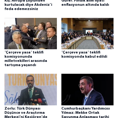
Kış: Avrupa çöpünden
Gürer: Fındık alım fiyatı
kurtulacak diye Akdeniz’i
enflasyonun altında kaldı
feda edemezsiniz
'Çerçeve yasa' teklifi
'Çerçeve yasa' teklifi
komisyonunda
komisyonda kabul edildi
milletvekilleri arasında
tartışma yaşandı
Zorlu: Türk Dünyası
Cumhurbaşkanı Yardımcısı
Düşünce ve Araştırma
Yılmaz: Mekke Ortak
Merkezi’ni Keçiören’de
Savunma Anlaşması tarihi