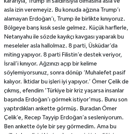
kararıyla, Trump’ın saldırısıyla olmasına asla ve
asla izin veremeyiz. Bu konuda ağzına Trump’ı
alamayan Erdoğan’ı, Trump ile birlikte kınıyoruz.
Bölgeye barış kısık sesle gelmez. Küçük harflerle,
Netanyahu ile sözde kayıkçı kavgası yaparak bu
meseleler asla hallolmaz. 8 parti, Üsküdar’da
miting yapıyor. 8 parti Filistin’e destek veriyor,
İsrail’i kınıyor. Ağzınızı açıp bir kelime
söylemiyorsunuz, sonra dönüp ‘Muhalefet pasif
kalıyor. İktidar bu işleri iyi yapıyor.’ Ömer Çelik de
çıkmış, efendim 'Türkiye bir kriz yaşarsa insanlar
başında Erdoğan’ı görmek istiyor'muş. Bunu son
yaptırdıkları ankette görmüş. Buradan Ömer
Çelik’e, Recep Tayyip Erdoğan’a sesleniyorum.
Ben ankette öyle bir şey görmedim. Ama bu