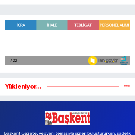
Yükleniyor...
Başkent Gazete, yepyeni temasıyla sizleri buluştururken, sadelik