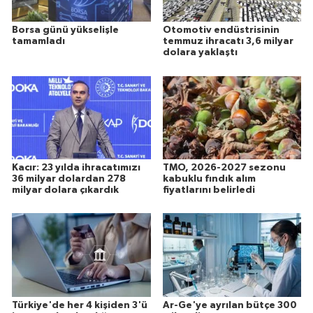
Borsa günü yükselişle
Otomotiv endüstrisinin
tamamladı
temmuz ihracatı 3,6 milyar
dolara yaklaştı
Kacır: 23 yılda ihracatımızı
TMO, 2026-2027 sezonu
36 milyar dolardan 278
kabuklu fındık alım
milyar dolara çıkardık
fiyatlarını belirledi
Türkiye'de her 4 kişiden 3'ü
Ar-Ge'ye ayrılan bütçe 300