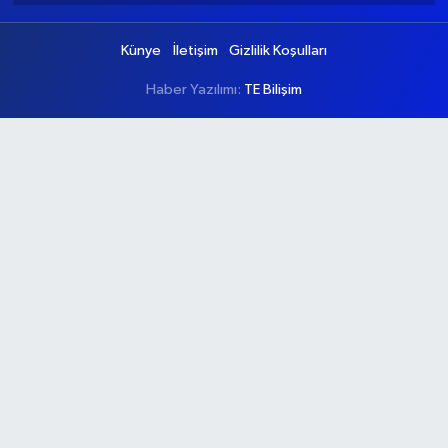
Künye
İletişim
Gizlilik Koşulları
Haber Yazılımı:
TE Bilişim
Ana Sayfa
Kategoriler
Ankara
Asayiş
Çevre
Dünya
Eğitim
Ekonomi
Genel
Gündem