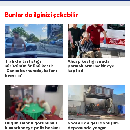
Bunlar da ilginizi çekebilir
Trafikte tartıştığı
Ahşap kestiği sırada
sürücünün önünü kesti:
parmaklarını makineye
'Canım burnumda, kafanı
kaptırdı
keserim'
Düğün salonu görünümlü
Kocaeli’de geri dönüşüm
kumarhaneye polis baskını
deposunda yangın