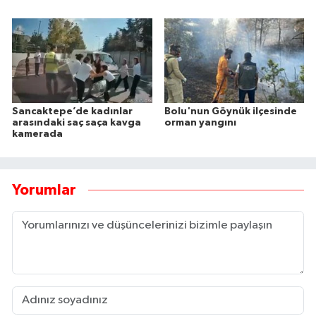
Sancaktepe’de kadınlar
Bolu'nun Göynük ilçesinde
arasındaki saç saça kavga
orman yangını
kamerada
Yorumlar