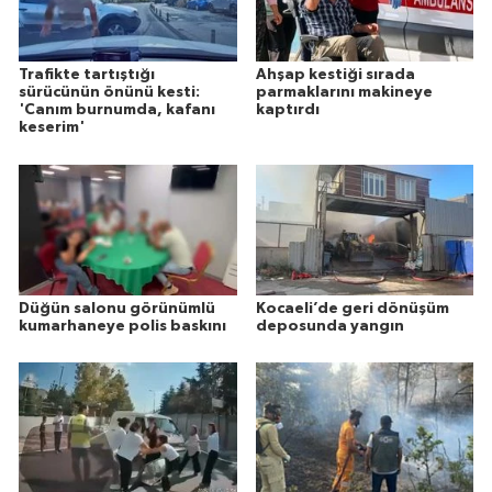
Trafikte tartıştığı
Ahşap kestiği sırada
sürücünün önünü kesti:
parmaklarını makineye
'Canım burnumda, kafanı
kaptırdı
keserim'
Düğün salonu görünümlü
Kocaeli’de geri dönüşüm
kumarhaneye polis baskını
deposunda yangın