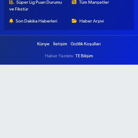
Süper Lig Puan Durumu
Tüm Manşetler
ve Fikstür
Son Dakika Haberleri
Haber Arşivi
Künye
İletişim
Gizlilik Koşulları
Haber Yazılımı:
TE Bilişim
Ana Sayfa
Kategoriler
Ankara
Asayiş
Çevre
Dünya
Eğitim