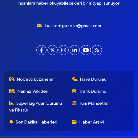
Başkent Gazete, yepyeni temasıyla sizleri buluştururken, sadelik
ve modernizmi bir araya getiriyor. Şatafattan kaçınıyor ve
insanlara haber okuyabilecekleri bir altyapı sunuyor.
baskentgazete@gmail.com
Nöbetçi Eczaneler
Hava Durumu
Namaz Vakitleri
Trafik Durumu
Süper Lig Puan Durumu
Tüm Manşetler