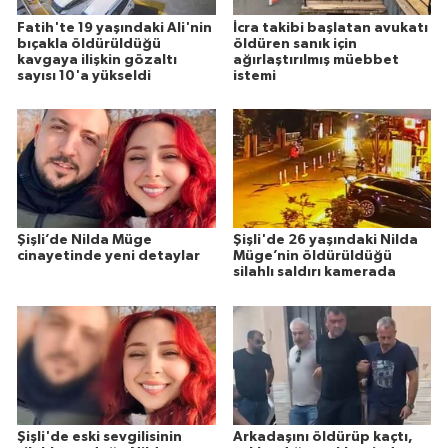
Fatih'te 19 yaşındaki Ali'nin
İcra takibi başlatan avukatı
bıçakla öldürüldüğü
öldüren sanık için
kavgaya ilişkin gözaltı
ağırlaştırılmış müebbet
sayısı 10'a yükseldi
istemi
Şişli’de Nilda Müge
Şişli'de 26 yaşındaki Nilda
cinayetinde yeni detaylar
Müge’nin öldürüldüğü
silahlı saldırı kamerada
Şişli'de eski sevgilisinin
Arkadaşını öldürüp kaçtı,