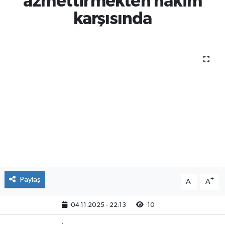
azmettirmekten hakim
karşısında
Paylaş
-
+
A
A
04.11.2025 - 22:13
10