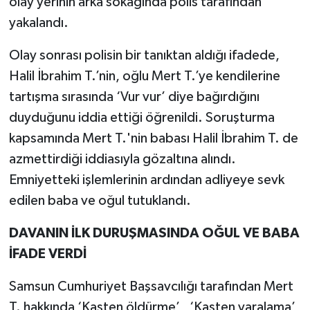
olay yerinin arka sokağında polis tarafından
yakalandı.
Olay sonrası polisin bir tanıktan aldığı ifadede,
Halil İbrahim T.’nin, oğlu Mert T.’ye kendilerine
tartışma sırasında ‘Vur vur’ diye bağırdığını
duyduğunu iddia ettiği öğrenildi. Soruşturma
kapsamında Mert T.'nin babası Halil İbrahim T. de
azmettirdiği iddiasıyla gözaltına alındı.
Emniyetteki işlemlerinin ardından adliyeye sevk
edilen baba ve oğul tutuklandı.
DAVANIN İLK DURUŞMASINDA OĞUL VE BABA
İFADE VERDİ
Samsun Cumhuriyet Başsavcılığı tarafından Mert
T. hakkında ‘Kasten öldürme’ , ‘Kasten yaralama’