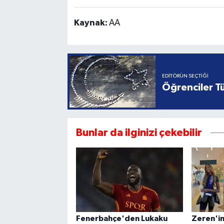
Kaynak:
AA
EDITÖRÜN SEÇTIĞI
Öğrenciler Tü
Bunlar da ilginizi çekebilir
Fenerbahçe'den Lukaku
Zeren'in 