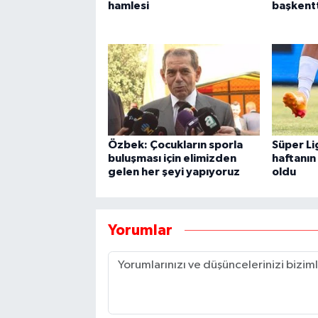
hamlesi
başkent
Özbek: Çocukların sporla
Süper Li
buluşması için elimizden
haftanın
gelen her şeyi yapıyoruz
oldu
Yorumlar