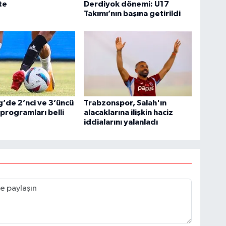
te
Derdiyok dönemi: U17
Takımı’nın başına getirildi
g’de 2’nci ve 3’üncü
Trabzonspor, Salah'ın
 programları belli
alacaklarına ilişkin haciz
iddialarını yalanladı