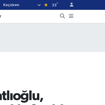
°
Keçiören
33
r
tlıoğlu,