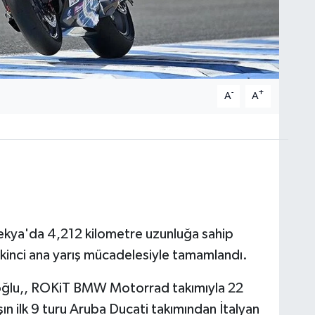
-
+
A
A
kya'da 4,212 kilometre uzunluğa sahip
inci ana yarış mücadelesiyle tamamlandı.
oğlu,, ROKiT BMW Motorrad takımıyla 22
ışın ilk 9 turu Aruba Ducati takımından İtalyan