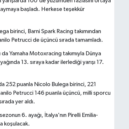
 yarışlarda 100'de yüzümden fazlasını ortaya
kaymaya başladı. Herkese teşekkür
ega birinci, Barni Spark Racing takımından
anilo Petrucci de üçüncü sırada tamamladı.
lu da Yamaha Motoxracing takımıyla Dünya
ğında 13. sıraya kadar ilerlediği yarışı 17.
da 252 puanla Nicolo Bulega birinci, 221
anilo Petrucci 146 puanla üçüncü, milli sporcu
ırada yer aldı.
onun 6. ayağı, İtalya'nın Pirelli Emilia-
a koşulacak.