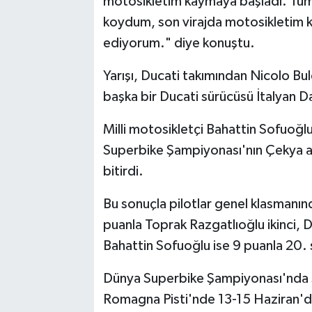
motosikletim kaymaya başladı. Tüm
koydum, son virajda motosikletim 
ediyorum." diye konuştu.
Yarışı, Ducati takımından Nicolo Bul
başka bir Ducati sürücüsü İtalyan D
Milli motosikletçi Bahattin Sofuoğ
Superbike Şampiyonası'nın Çekya aya
bitirdi.
Bu sonuçla pilotlar genel klasmanın
puanla Toprak Razgatlıoğlu ikinci, D
Bahattin Sofuoğlu ise 9 puanla 20. s
Dünya Superbike Şampiyonası'nda sez
Romagna Pisti'nde 13-15 Haziran'd