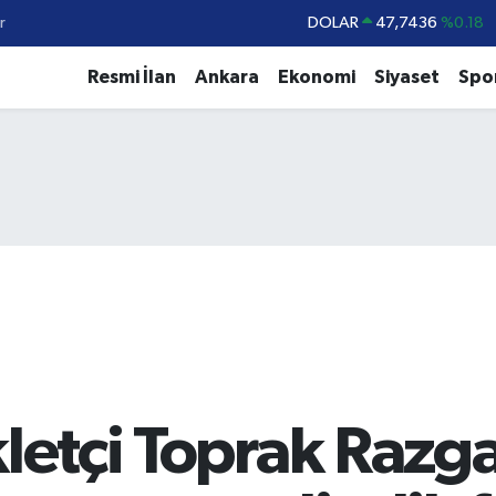
r
DOLAR
47,7436
%0.18
EURO
55,2510
%0.32
Resmi İlan
Ankara
Ekonomi
Siyaset
Spo
STERLİN
64,4811
%0.38
GRAM ALTIN
6660.55
%0.03
BİST100
13.779
%-14
BITCOIN
64.944,08
%-0.18
kletçi Toprak Razga