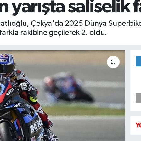
yarışta saliselik f
azgatlıoğlu, Çekya'da 2025 Dünya Superbi
farkla rakibine geçilerek 2. oldu.
Y