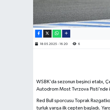
18.05.2025 - 16:20
6
WSBK'da sezonun beşinci etabı, Çe
Autodrom Most Tvrzova Pisti'nde ik
Red Bull sporcusu Toprak Razgatlı
turluk yarışa ilk cepten başladı. Yar