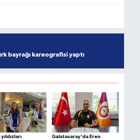
rk bayrağı kareografisi yaptı
yıldızları
Galatasaray’da Eren