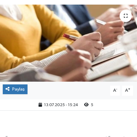
Paylaş
-
+
A
A
13.07.2025 - 15:24
5