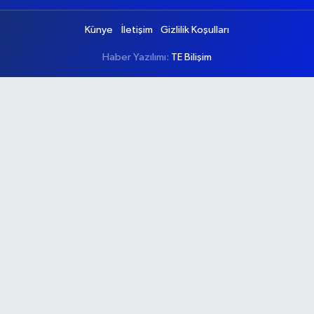
Künye
İletişim
Gizlilik Koşulları
Haber Yazılımı:
TE Bilişim
Ana Sayfa
Kategoriler
Ankara
Asayiş
Çevre
Dünya
Eğitim
Ekonomi
Genel
Gündem
Güvenlik