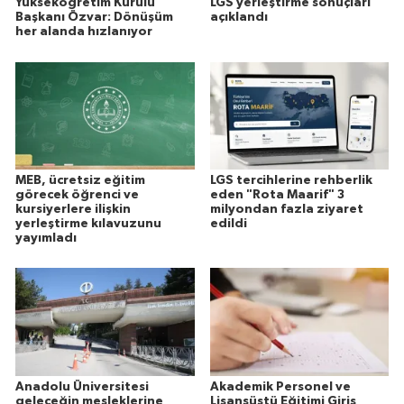
Yükseköğretim Kurulu
LGS yerleştirme sonuçları
Başkanı Özvar: Dönüşüm
açıklandı
her alanda hızlanıyor
MEB, ücretsiz eğitim
LGS tercihlerine rehberlik
görecek öğrenci ve
eden "Rota Maarif" 3
kursiyerlere ilişkin
milyondan fazla ziyaret
yerleştirme kılavuzunu
edildi
yayımladı
Anadolu Üniversitesi
Akademik Personel ve
geleceğin mesleklerine
Lisansüstü Eğitimi Giriş