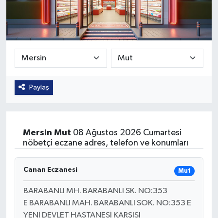
Güvenlik
Kültür-Sanat
Magazin
Paylaş
Özel Haber
Resmi İlan
Mersin
Mut
08 Ağustos 2026 Cumartesi
Sağlık
nöbetçi eczane adres, telefon ve konumları
Siyaset
Canan Eczanesi
Mut
Spor
BARABANLI MH. BARABANLI SK. NO:353
E BARABANLI MAH. BARABANLI SOK. NO:353 E
YENİ DEVLET HASTANESİ KARŞISI
Teknoloji