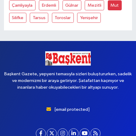
Çamliyayla
Erdemli
Gülnar
Mezitli
Mut
Silifke
Tarsus
Toroslar
Yenişehir
Başkent Gazete, yepyeni temasıyla sizleri buluştururken, sadelik
ve modernizmi bir araya getiriyor. Şatafattan kaçınıyor ve
insanlara haber okuyabilecekleri bir altyapı sunuyor.
[email protected]