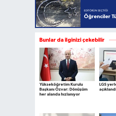
EDITÖRÜN SEÇTIĞI
Öğrenciler Tü
Bunlar da ilginizi çekebilir
Yükseköğretim Kurulu
LGS yerl
Başkanı Özvar: Dönüşüm
açıkland
her alanda hızlanıyor