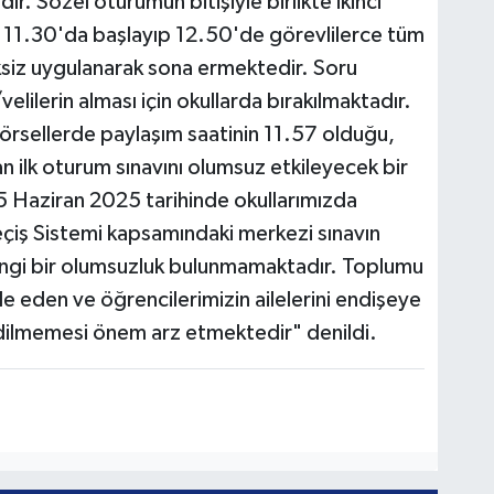
dır. Sözel oturumun bitişiyle birlikte ikinci
at 11.30'da başlayıp 12.50'de görevlilerce tüm
iksiz uygulanarak sona ermektedir. Soru
velilerin alması için okullarda bırakılmaktadır.
görsellerde paylaşım saatinin 11.57 olduğu,
n ilk oturum sınavını olumsuz etkileyecek bir
5 Haziran 2025 tarihinde okullarımızda
 Geçiş Sistemi kapsamındaki merkezi sınavın
ngi bir olumsuzluk bulunmamaktadır. Toplumu
le eden ve öğrencilerimizin ailelerini endişeye
edilmemesi önem arz etmektedir" denildi.