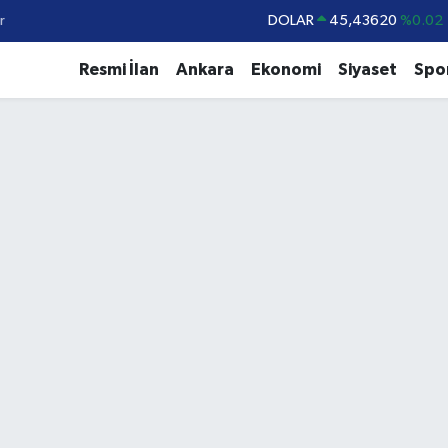
r
DOLAR
45,43620
%0.02
EURO
53,38690
%0.19
Resmi İlan
Ankara
Ekonomi
Siyaset
Spo
STERLİN
61,60380
%0.18
G.ALTIN
6862,09000
%0.19
BİST100
14.598,00
%0
BITCOIN
79.591,74
%-1.82