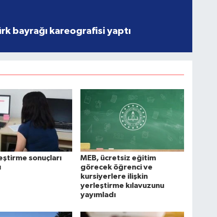
rk bayrağı kareografisi yaptı
eştirme sonuçları
MEB, ücretsiz eğitim
ı
görecek öğrenci ve
kursiyerlere ilişkin
yerleştirme kılavuzunu
yayımladı