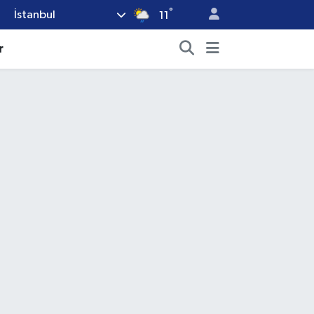
°
İstanbul
11
r