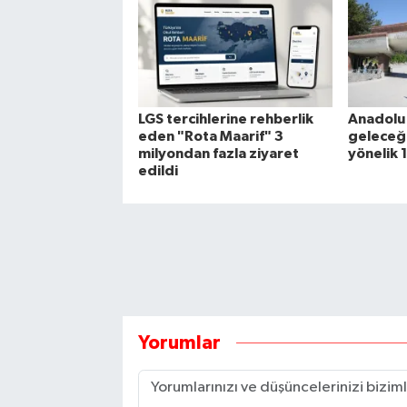
LGS tercihlerine rehberlik
Anadolu 
eden "Rota Maarif" 3
geleceğ
milyondan fazla ziyaret
yönelik 
edildi
Yorumlar