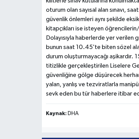
kilitlerle sınav kutularına konulmakta
oturum olan sayısal alan sınavı, sa
güvenlik önlemleri aynı şekilde eks
kitapçıkları ise isteyen öğrencilerin/
Dolayısıyla haberlerde yer verilen 
bunun saat 10.45'te biten sözel ala
durum oluşturmayacağı aşikardır. 1
titizlikle gerçekleştirilen Liselere
güvenliğine gölge düşürecek herha
yalan, yanlış ve tezviratlarla manipü
sevk eden bu tür haberlere itibar 
Kaynak:
DHA