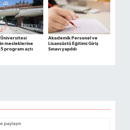
Üniversitesi
Akademik Personel ve
in mesleklerine
Lisansüstü Eğitimi Giriş
15 program açtı
Sınavı yapıldı