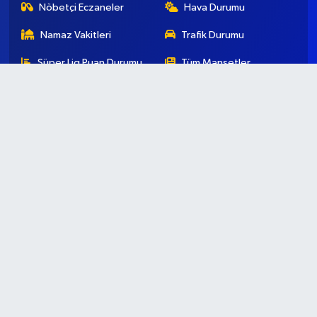
Nöbetçi Eczaneler
Hava Durumu
Namaz Vakitleri
Trafik Durumu
Süper Lig Puan Durumu
Tüm Manşetler
ve Fikstür
Son Dakika Haberleri
Haber Arşivi
Künye
İletişim
Gizlilik Koşulları
Haber Yazılımı:
TE Bilişim
Ana Sayfa
Kategoriler
Ankara