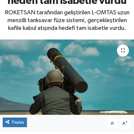
hedefi tam isabetle vurdu
ROKETSAN tarafından geliştirilen L-OMTAS uzun
menzilli tanksavar füze sistemi, gerçekleştirilen
kafile kabul atışında hedefi tam isabetle vurdu.
Paylaş
-
+
A
A