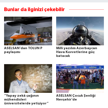
Bunlar da ilginizi çekebilir
ASELSAN’dan TOLUN P
Milli yazılım Azerbaycan
paylaşımı
Hava Kuvvetlerine güç
katacak
“Yapay zekâ çağının
ASELSAN Çocuk Şenliği
mühendisleri
Nevşehir’de
üniversitelerde yetişiyor”