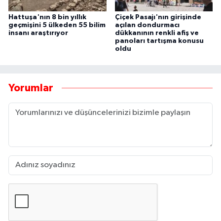
Hattuşa'nın 8 bin yıllık
Çiçek Pasajı'nın girişinde
geçmişini 5 ülkeden 55 bilim
açılan dondurmacı
insanı araştırıyor
dükkanının renkli afiş ve
panoları tartışma konusu
oldu
Yorumlar