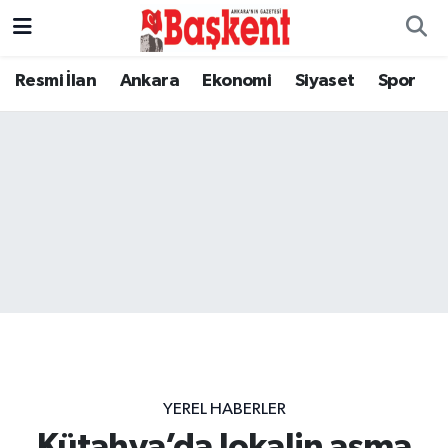
Resmi İlan
Ankara
Ekonomi
Siyaset
Spor
YEREL HABERLER
Kütahya’da lokalin asma