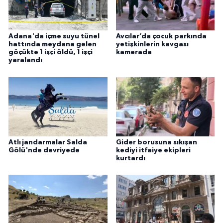
Adana'da içme suyu tünel
Avcılar’da çocuk parkında
hattında meydana gelen
yetişkinlerin kavgası
göçükte 1 işçi öldü, 1 işçi
kamerada
yaralandı
Atlı jandarmalar Salda
Gider borusuna sıkışan
Gölü'nde devriyede
kediyi itfaiye ekipleri
kurtardı