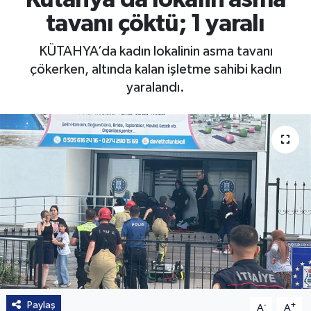
tavanı çöktü; 1 yaralı
KÜTAHYA’da kadın lokalinin asma tavanı
çökerken, altında kalan işletme sahibi kadın
yaralandı.
Paylaş
-
+
A
A