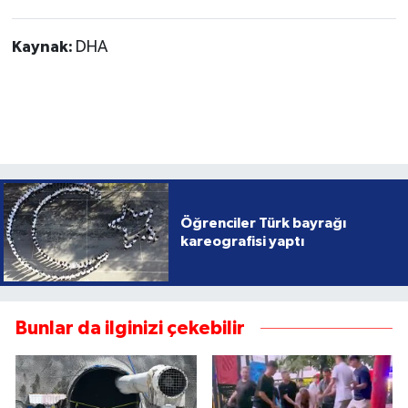
Kaynak:
DHA
Öğrenciler Türk bayrağı
kareografisi yaptı
Bunlar da ilginizi çekebilir