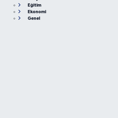
Eğitim
Ekonomi
Genel
Gündem
Güvenlik
Kültür-Sanat
Magazin
Özel Haber
Resmi İlan
Sağlık
Siyaset
Spor
Teknoloji
Yaşam
Foto Galeri
Video
Yazarlar
Röportaj