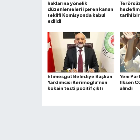
haklarına yönelik
Terörsüz
düzenlemeleri içeren kanun
hedefim
teklifi Komisyonda kabul
tarihi bi
edildi
Etimesgut Belediye Başkan
Yeni Part
Yardımcısı Kerimoğlu’nun
İlksen Ö
kokain testi pozitif çıktı
alındı