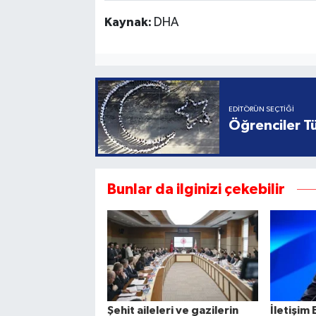
Kaynak:
DHA
EDITÖRÜN SEÇTIĞI
Öğrenciler Tü
Bunlar da ilginizi çekebilir
Şehit aileleri ve gazilerin
İletişim