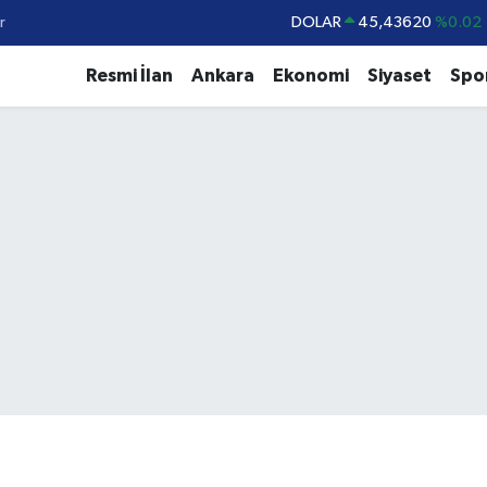
r
DOLAR
45,43620
%0.02
EURO
53,38690
%0.19
Resmi İlan
Ankara
Ekonomi
Siyaset
Spo
STERLİN
61,60380
%0.18
G.ALTIN
6862,09000
%0.19
BİST100
14.598,00
%0
BITCOIN
79.591,74
%-1.82