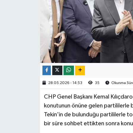
28.05.2026 - 14:53
35
Okunma Süres
CHP Genel Başkanı Kemal Kılıçdaro
konutunun önüne gelen partililerle b
Tekin'in de bulunduğu partililerle to
bir süre sohbet ettikten sonra kon