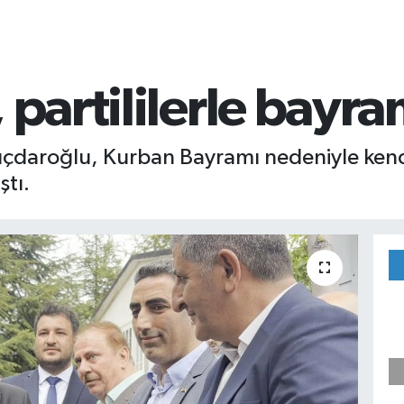
 partililerle bayra
çdaroğlu, Kurban Bayramı nedeniyle kendisi
tı.