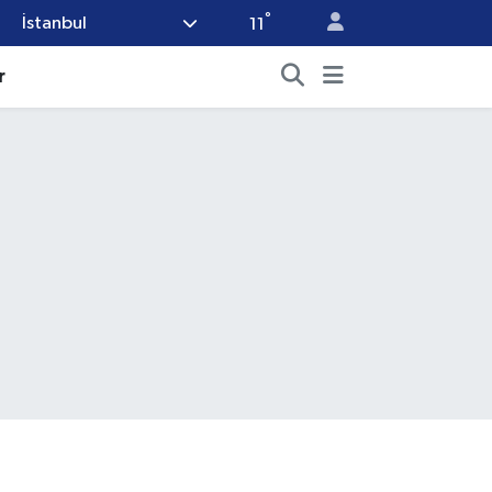
°
İstanbul
11
r