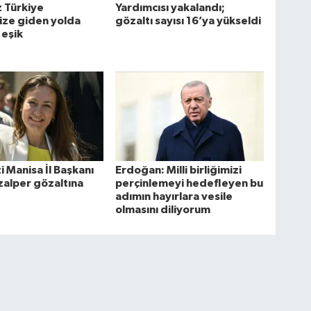
 Türkiye
Yardımcısı yakalandı;
ize giden yolda
gözaltı sayısı 16’ya yükseldi
r eşik
i Manisa İl Başkanı
Erdoğan: Milli birliğimizi
zalper gözaltına
perçinlemeyi hedefleyen bu
adımın hayırlara vesile
olmasını diliyorum