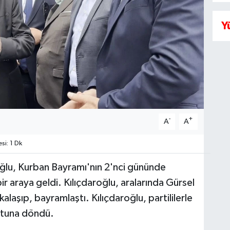
Y
-
+
A
A
i: 1 Dk
ğlu, Kurban Bayramı'nın 2'nci gününde
ir araya geldi. Kılıçdaroğlu, aralarında Gürsel
kalaşıp, bayramlaştı. Kılıçdaroğlu, partililerle
utuna döndü.